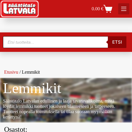
0.00
€
ETSI
Etusivu
/ Lemmikit
Lemmikit
Säästötalo Latvalan edullinen ja laaja tavaravalikoima, mistä
löydät lemmikki tuotteet jokaiseen tilanteeseen ja tarpeeseen.
Tuotteet nopealla toimituksella tai tilaa suoraan myymälään
kerättynä!
Osastot: