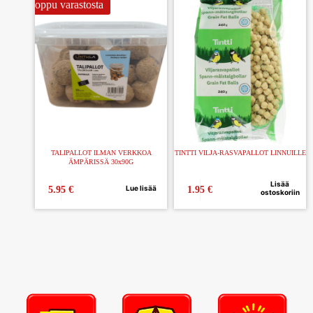
Loppu varastosta
TALIPALLOT ILMAN VERKKOA
TINTTI VILJA-RASVAPALLOT LINNUILLE
ÄMPÄRISSÄ 30x90G
Lisää
Lue lisää
5.95
€
1.95
€
ostoskoriin