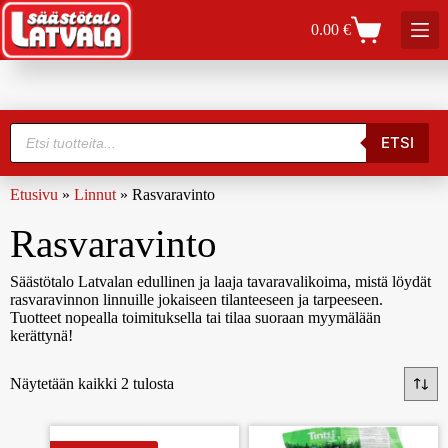
0.00
€
ETSI
Etusivu
»
Linnut
»
Rasvaravinto
Rasvaravinto
Säästötalo Latvalan edullinen ja laaja tavaravalikoima, mistä löydät
rasvaravinnon linnuille jokaiseen tilanteeseen ja tarpeeseen.
Tuotteet nopealla toimituksella tai tilaa suoraan myymälään
kerättynä!
Näytetään kaikki 2 tulosta