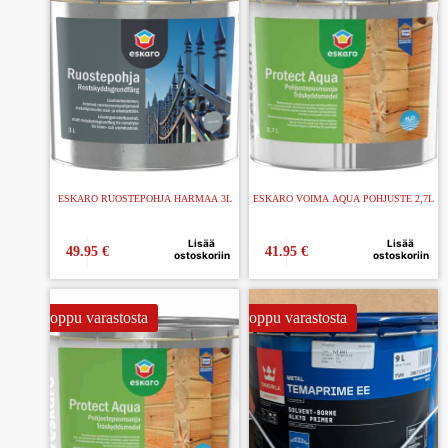
ESKARO RUOSTEPOHJA HARMAA 3L
ESKARO VOIMA AQUA POHJUSTE 2,7L
Lisää
Lisää
49.95
€
41.95
€
ostoskoriin
ostoskoriin
Loppu varastosta
Loppu varastosta