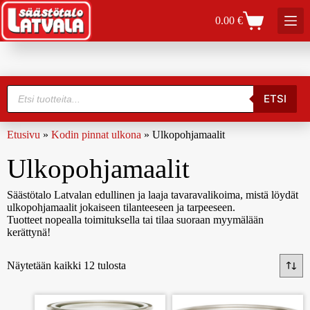
0.00
€
ETSI
Etusivu
»
Kodin pinnat ulkona
»
Ulkopohjamaalit
Ulkopohjamaalit
Säästötalo Latvalan edullinen ja laaja tavaravalikoima, mistä löydät
ulkopohjamaalit jokaiseen tilanteeseen ja tarpeeseen.
Tuotteet nopealla toimituksella tai tilaa suoraan myymälään
kerättynä!
Näytetään kaikki 12 tulosta