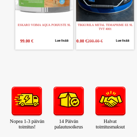
ESKARO VOIMA AQUA POHJUSTE 9L
TIKKURILA METAL TEMAPRIME EE 9L
TVT 4001
Lue lisää
Lue lisää
99.00
€
100.00
€
200.00
€
Nopea 1-3 päivän
14 Päivän
Halvat
toimitus!
palautusoikeus
toimitusmaksut