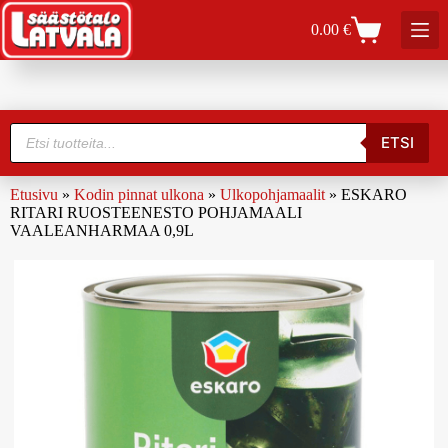
0.00
€
ETSI
Etusivu
»
Kodin pinnat ulkona
»
Ulkopohjamaalit
»
ESKARO
RITARI RUOSTEENESTO POHJAMAALI
VAALEANHARMAA 0,9L