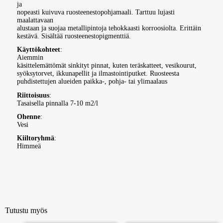
ja
nopeasti kuivuva ruosteenestopohjamaali. Tarttuu lujasti
maalattavaan
alustaan ja suojaa metallipintoja tehokkaasti korroosiolta. Erittäin
kestävä. Sisältää ruosteenestopigmenttiä.
Käyttökohteet
:
Aiemmin
käsittelemättömät sinkityt pinnat, kuten teräskatteet, vesikourut,
syöksytorvet, ikkunapellit ja ilmastointiputket. Ruosteesta
puhdistettujen alueiden paikka-, pohja- tai ylimaalaus
Riittoisuus
:
Tasaisella pinnalla 7-10 m2/l
Ohenne
:
Vesi
Kiiltoryhmä
:
Himmeä
Tutustu myös