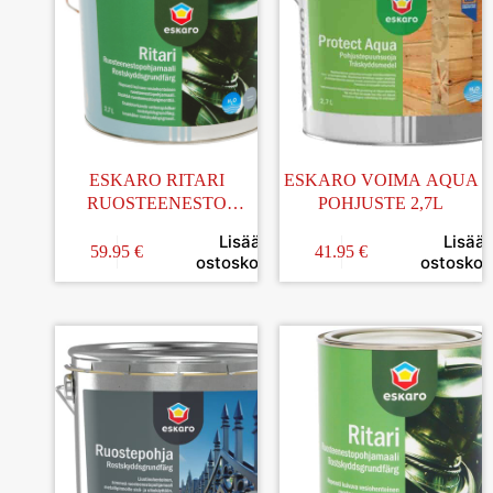
ESKARO RITARI
ESKARO VOIMA AQUA
RUOSTEENESTO
POHJUSTE 2,7L
POHJAMAALI MUSTA
Lisää
Lisää
2,7L
59.95
€
41.95
€
ostoskoriin
ostoskori