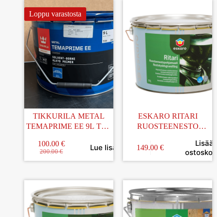
Loppu varastosta
TIKKURILA METAL
ESKARO RITARI
TEMAPRIME EE 9L TVT
RUOSTEENESTO
4001
POHJAMAALI
Lisää
100.00
€
VAALEANHARMAA 9L
Lue lisää
149.00
€
ostoskori
200.00
€