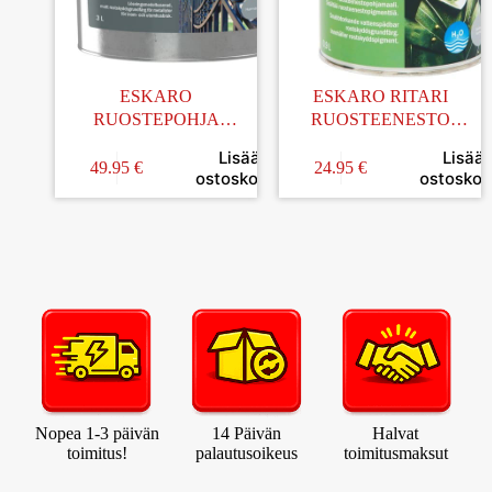
ESKARO
ESKARO RITARI
RUOSTEPOHJA
RUOSTEENESTO
HARMAA 3L
POHJAMAALI
Lisää
Lisää
TUMMANHARMAA 0,9L
49.95
€
24.95
€
ostoskoriin
ostoskori
Nopea 1-3 päivän
14 Päivän
Halvat
toimitus!
palautusoikeus
toimitusmaksut