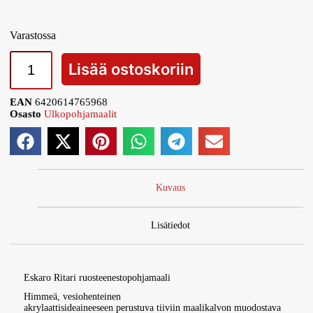
Varastossa
Lisää ostoskoriin
EAN
6420614765968
Osasto
Ulkopohjamaalit
Kuvaus
Lisätiedot
Eskaro Ritari ruosteenestopohjamaali
Himmeä, vesiohenteinen
akrylaattisideaineeseen perustuva tiiviin maalikalvon muodostava