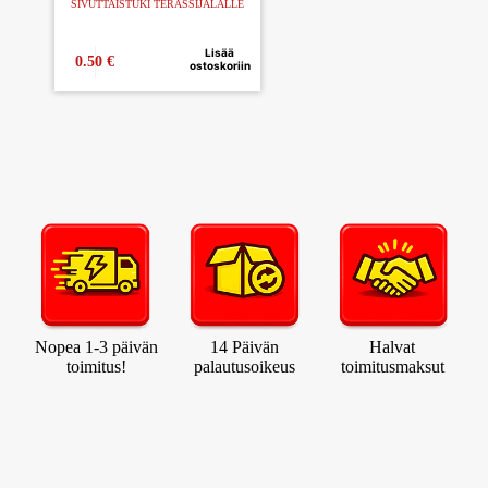
SIVUTTAISTUKI TERASSIJALALLE
Lisää
0.50
€
ostoskoriin
Nopea 1-3 päivän
14 Päivän
Halvat
toimitus!
palautusoikeus
toimitusmaksut