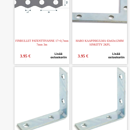
FINBULLET PATENTTIVANNE 17×0,7mm
HABO KAAPINKULMA 63x63x12MM
7mm 3m
SINKITTY 2KPL
Lisää
Lisää
3.95
€
3.95
€
ostoskoriin
ostoskoriin