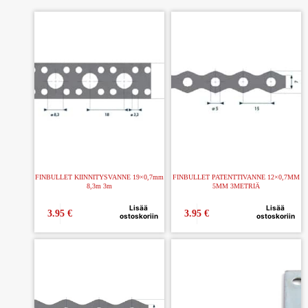
FINBULLET KIINNITYSVANNE 19×0,7mm
FINBULLET PATENTTIVANNE 12×0,7MM
8,3m 3m
5MM 3METRIÄ
Lisää
Lisää
3.95
€
3.95
€
ostoskoriin
ostoskoriin