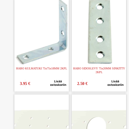
HABO KULMATUKI 75x75x18MM 2KPL
HABO SIDOSLEVY 75x20MM SINKITTY
2KPL
Lisää
Lisää
3.95
€
2.50
€
ostoskoriin
ostoskoriin