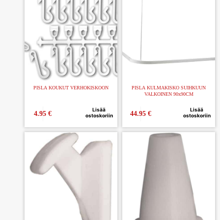
PISLA KOUKUT VERHOKISKOON
PISLA KULMAKISKO SUIHKUUN
VALKOINEN 90x90CM
Lisää
Lisää
4.95
€
44.95
€
ostoskoriin
ostoskoriin