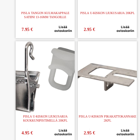
PISLA TANGON KULMAKAPPALE
PISLA U-KISKON LIUKUSARJA 20KPL
SATIINI 13-16MM TANGOILLE
Lisää
Lisää
7.95
€
2.95
€
ostoskoriin
ostoskoriin
PISLA U-KISKON LIUKUSARJA
PISLA U-KISKON PIKAKATTOKANNAKE
KOUKKUNIPISTIMELLÄ 20KPL
2KPL
Lisää
Lisää
4.95
€
2.95
€
ostoskoriin
ostoskoriin