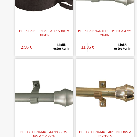
PISLA CAFERENGAS MUSTA 19MM
PISLA CAFETANKO KROMI 16MM 125-
10KPL
215CM
Lisää
Lisää
2.95
€
11.95
€
ostoskoriin
ostoskoriin
PISLA CAFETANKO MATTAKROMI
PISLA CAFETANKO MESSINKI 16MM
16MM 75-125CM
125-215CM