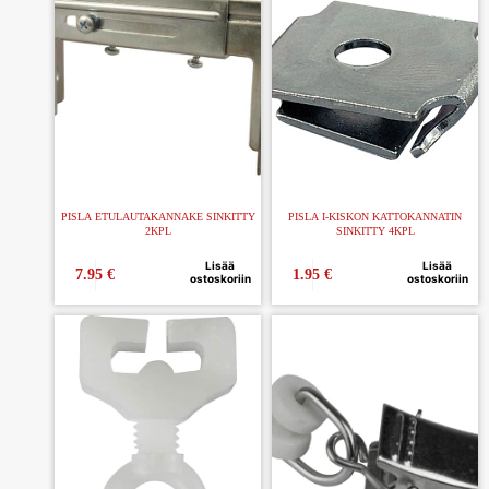
PISLA ETULAUTAKANNAKE SINKITTY
PISLA I-KISKON KATTOKANNATIN
2KPL
SINKITTY 4KPL
Lisää
Lisää
7.95
€
1.95
€
ostoskoriin
ostoskoriin