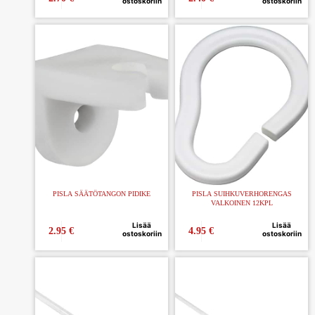
ostoskoriin
ostoskoriin
PISLA SÄÄTÖTANGON PIDIKE
PISLA SUIHKUVERHORENGAS
VALKOINEN 12KPL
Lisää
Lisää
2.95
€
4.95
€
ostoskoriin
ostoskoriin