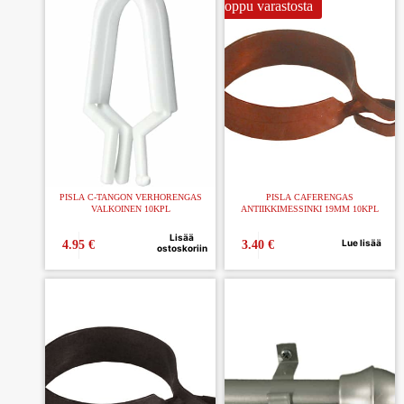
Loppu varastosta
PISLA C-TANGON VERHORENGAS
PISLA CAFERENGAS
VALKOINEN 10KPL
ANTIIKKIMESSINKI 19MM 10KPL
Lisää
Lue lisää
4.95
€
3.40
€
ostoskoriin