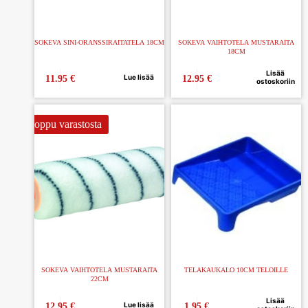
SOKEVA SINI-ORANSSIRAITATELA 18CM
SOKEVA VAIHTOTELA MUSTARAITA
18CM
Lisää
Lue lisää
11.95
€
12.95
€
ostoskoriin
Loppu varastosta
SOKEVA VAIHTOTELA MUSTARAITA
TELAKAUKALO 10CM TELOILLE
22CM
Lisää
Lue lisää
12.95
€
1.95
€