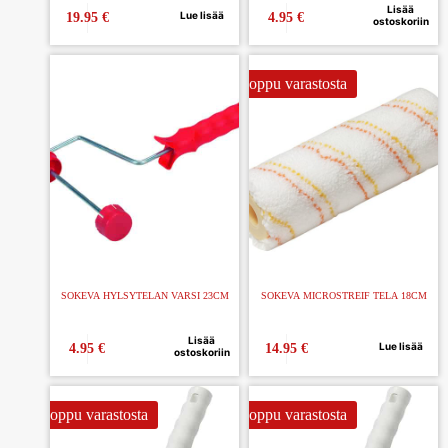
Lisää
Lue lisää
19.95
€
4.95
€
ostoskoriin
Loppu varastosta
SOKEVA HYLSYTELAN VARSI 23CM
SOKEVA MICROSTREIF TELA 18CM
Lisää
Lue lisää
4.95
€
14.95
€
ostoskoriin
Loppu varastosta
Loppu varastosta