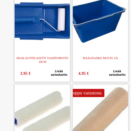
MAALAUSTELASETTI VAAHTOMUOVI
MAALISANKO MUSTA 12L
10CM
Lisää
Lisää
3.95
€
4.95
€
ostoskoriin
ostoskoriin
Loppu varastosta