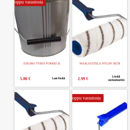
Loppu varastosta
ESKARO TYHJÄ PURKKI 3L
MAALAUSTELA NYLON 18CM
Lisää
Lue lisää
5.00
€
2.99
€
ostoskoriin
Loppu varastosta