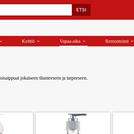
Oma Tili
Ostoskori
Yhteystiedot
Palaute
ETSI
Keittiö
Vapaa-aika
Remontointi
sisaippuat jokaiseen tilanteeseen ja tarpeeseen.