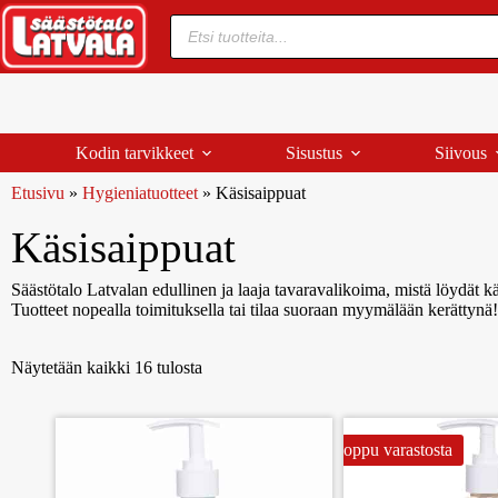
Kodin tarvikkeet
Sisustus
Siivous
Etusivu
»
Hygieniatuotteet
»
Käsisaippuat
Käsisaippuat
Säästötalo Latvalan edullinen ja laaja tavaravalikoima, mistä löydät kä
Tuotteet nopealla toimituksella tai tilaa suoraan myymälään kerättynä!
Näytetään kaikki 16 tulosta
Loppu varastosta