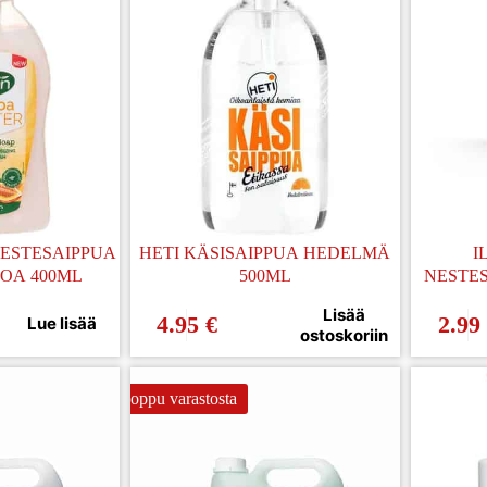
ESTESAIPPUA
HETI KÄSISAIPPUA HEDELMÄ
I
OA 400ML
500ML
NESTE
Lisää
4.95
€
2.99
Lue lisää
ostoskoriin
Loppu varastosta