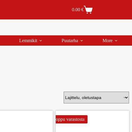
Tilaus- ja toimitusehdot
Tilauksen peruutus
0.00
€
Lemmikit
Puutarha
More
Loppu varastosta