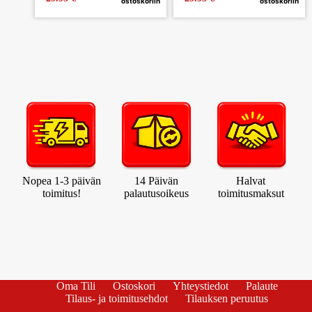
ostoskoriin
ostoskoriin
Nopea 1-3 päivän
14 Päivän
Halvat
toimitus!
palautusoikeus
toimitusmaksut
Oma Tili
Ostoskori
Yhteystiedot
Palaute
Tilaus- ja toimitusehdot
Tilauksen peruutus