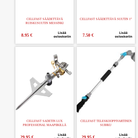
CELLFAST SÄÄDETTÄVÄ
CELLFAST SÄÄDETTÄVÄ SUUTIN 1″
RUISKUSUUTIN MESSINKI
Lisää
Lisää
8.95
€
7.50
€
ostoskoriin
ostoskoriin
CELLFAST SADETIN LUX
CELLFAST TELESKOOPPIVARTINEN
PROFESSIONAL MAAPIIKILLÄ
SUIHKU
Lisää
Lisää
29.95
€
29.95
€