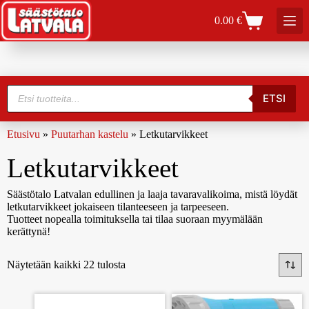
0.00
€
ETSI
Etusivu
»
Puutarhan kastelu
»
Letkutarvikkeet
Letkutarvikkeet
Säästötalo Latvalan edullinen ja laaja tavaravalikoima, mistä löydät
letkutarvikkeet jokaiseen tilanteeseen ja tarpeeseen.
Tuotteet nopealla toimituksella tai tilaa suoraan myymälään
kerättynä!
Näytetään kaikki 22 tulosta