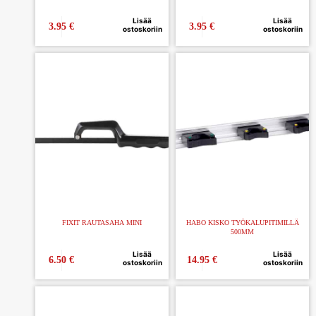
Lisää
Lisää
3.95
€
3.95
€
ostoskoriin
ostoskoriin
FIXIT RAUTASAHA MINI
HABO KISKO TYÖKALUPITIMILLÄ
500MM
Lisää
Lisää
6.50
€
14.95
€
ostoskoriin
ostoskoriin