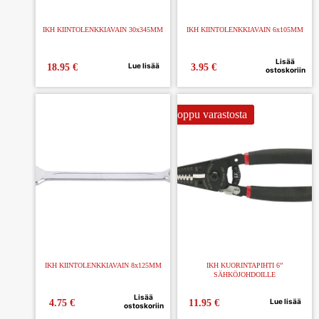
IKH KIINTOLENKKIAVAIN 30x345MM
IKH KIINTOLENKKIAVAIN 6x105MM
Lisää
Lue lisää
18.95
€
3.95
€
ostoskoriin
Loppu varastosta
IKH KIINTOLENKKIAVAIN 8x125MM
IKH KUORINTAPIHTI 6”
SÄHKÖJOHDOILLE
Lisää
Lue lisää
4.75
€
11.95
€
ostoskoriin