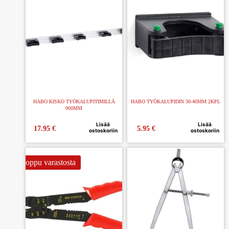
HABO KISKO TYÖKALUPITIMILLÄ
HABO TYÖKALUPIDIN 30-40MM 2KPL
900MM
Lisää
Lisää
17.95
€
5.95
€
ostoskoriin
ostoskoriin
Loppu varastosta