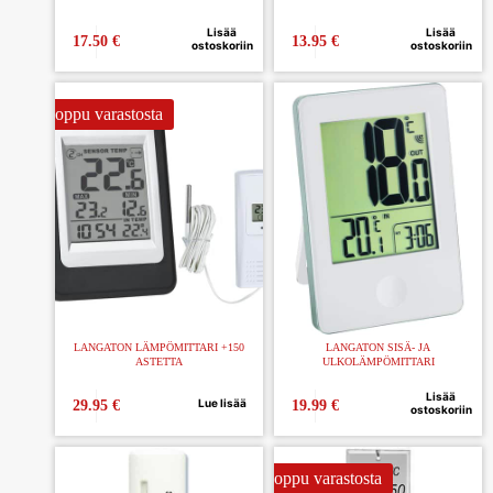
Lisää
Lisää
17.50
€
13.95
€
ostoskoriin
ostoskoriin
Loppu varastosta
LANGATON LÄMPÖMITTARI +150
LANGATON SISÄ- JA
ASTETTA
ULKOLÄMPÖMITTARI
Lisää
Lue lisää
29.95
€
19.99
€
ostoskoriin
Loppu varastosta