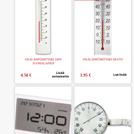
SISÄLÄMPÖMITTARI 100%
SISÄLÄMPÖMITTARI MUOVI
SUOMALAINEN
Lisää
Lue lisää
4.50
€
1.95
€
ostoskoriin