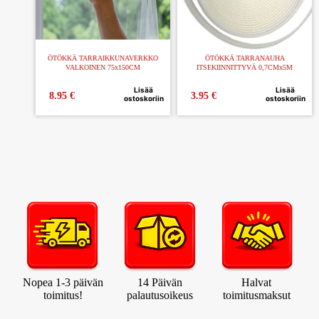
ÖTÖKKÄ TARRAIKKUNAVERKKO
ÖTÖKKÄ TARRANAUHA
VALKOINEN 75x150CM
ITSEKIINNITTYVÄ 0,7CMx5M
Lisää
Lisää
8.95
€
3.95
€
ostoskoriin
ostoskoriin
Nopea 1-3 päivän
14 Päivän
Halvat
toimitus!
palautusoikeus
toimitusmaksut