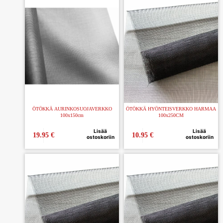
ÖTÖKKÄ AURINKOSUOJAVERKKO
ÖTÖKKÄ HYÖNTEISVERKKO HARMAA
100x150cm
100x250CM
Lisää
Lisää
19.95
€
10.95
€
ostoskoriin
ostoskoriin