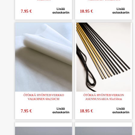
Lisää
Lisää
7.95
€
10.95
€
ostoskoriin
ostoskoriin
ÖTÖKKÄ HYÖNTEISVERKKO
ÖTÖKKÄ HYÖNTEISVERKON
VALKOINEN 60x250CM
ASENNUSSARJA 95x150cm
Lisää
Lisää
7.95
€
18.95
€
ostoskoriin
ostoskoriin