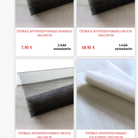
ÖTÖKKÄ HYÖNTEISVERKKO HARMAA
ÖTÖKKÄ HYÖNTEISVERKKO MUSTA
60x250CM
100x250CM
Lisää
Lisää
7.95
€
10.95
€
ostoskoriin
ostoskoriin
ÖTÖKKÄ HYÖNTEISVERKKO MUSTA
ÖTÖKKÄ HYÖNTEISVERKKO
60x250CM
VALKOINEN 100x250CM