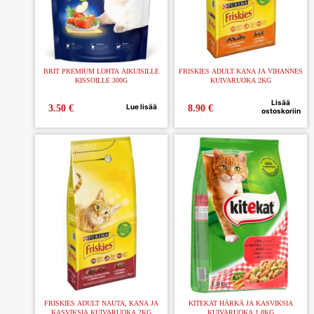
BRIT PREMIUM LOHTA AIKUISILLE
FRISKIES ADULT KANA JA VIHANNES
KISSOILLE 300G
KUIVARUOKA 2KG
Lisää
Lue lisää
3.50
€
8.90
€
ostoskoriin
FRISKIES ADULT NAUTA, KANA JA
KITEKAT HÄRKÄ JA KASVIKSIA
KASVIKSIA KUIVARUOKA 2KG
KUIVARUOKA 1,8KG