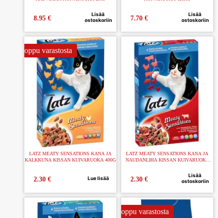
Lisää
Lisää
8.95
€
7.70
€
ostoskoriin
ostoskoriin
Loppu varastosta
LATZ MEATY SENSATIONS KANA JA
LATZ MEATY SENSATIONS KANA JA
KALKKUNA KISSAN KUIVARUOKA 400G
NAUDANLIHA KISSAN KUIVARUOKA
400G
Lisää
Lue lisää
2.30
€
2.30
€
ostoskoriin
Loppu varastosta