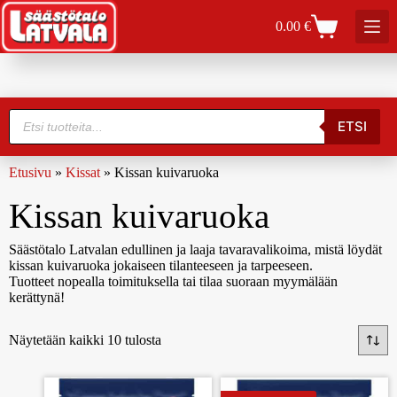
0.00
€
ETSI
Etusivu
»
Kissat
»
Kissan kuivaruoka
Kissan kuivaruoka
Säästötalo Latvalan edullinen ja laaja tavaravalikoima, mistä löydät
kissan kuivaruoka jokaiseen tilanteeseen ja tarpeeseen.
Tuotteet nopealla toimituksella tai tilaa suoraan myymälään
kerättynä!
Näytetään kaikki 10 tulosta