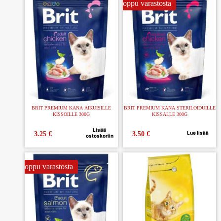
Loppu varastosta
BRIT PREMIUM KANA AIKUISILLE
BRIT PREMIUM KANA STERILOIDUILLE
KISSOILLE 300G
KISSALLE 300G
Lisää
Lue lisää
3.25
€
3.50
€
ostoskoriin
Loppu varastosta