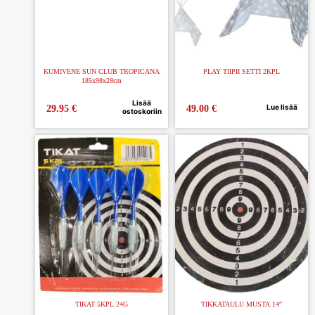
KUMIVENE SUN CLUB TROPICANA
PLAY TIIPII SETTI 2KPL
185x98x28cm
Lisää
Lue lisää
29.95
€
49.00
€
ostoskoriin
TIKAT 5KPL 24G
TIKKATAULU MUSTA 14″