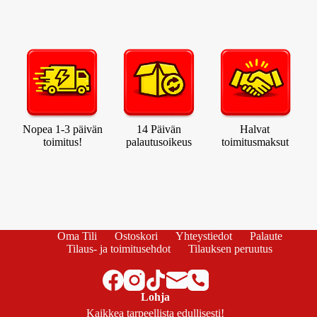
Nopea 1-3 päivän
14 Päivän
Halvat
toimitus!
palautusoikeus
toimitusmaksut
Oma Tili
Ostoskori
Yhteystiedot
Palaute
Tilaus- ja toimitusehdot
Tilauksen peruutus
Lohja
Kaikkea tarpeellista edullisesti!