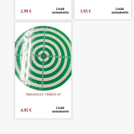
Lisää
Lisää
2.99
€
3.95
€
ostoskoriin
ostoskoriin
TIKKATAULU VIHREÄ 14″
Lisää
4.95
€
ostoskoriin