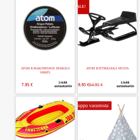
ATOM ILMAKONPANOS DIABOLO
ATOM RATTIKELKKA MUSTA
500KPL
Lisää
Lisää
7.95
€
49.95
€
64.95
€
ostoskoriin
ostoskoriin
Loppu varastosta