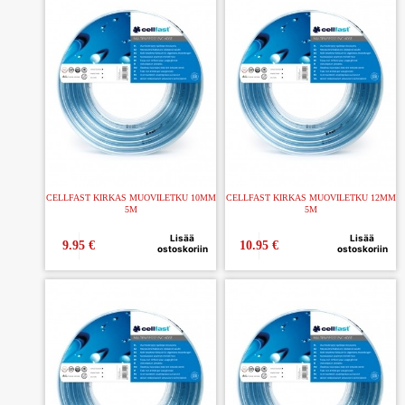
CELLFAST KIRKAS MUOVILETKU 10MM
CELLFAST KIRKAS MUOVILETKU 12MM
5M
5M
Lisää
Lisää
9.95
€
10.95
€
ostoskoriin
ostoskoriin