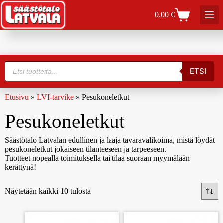
0.00
€
ETSI
Etusivu
»
LVI-tarvike
»
Pesukoneletkut
Pesukoneletkut
Säästötalo Latvalan edullinen ja laaja tavaravalikoima, mistä löydät
pesukoneletkut jokaiseen tilanteeseen ja tarpeeseen.
Tuotteet nopealla toimituksella tai tilaa suoraan myymälään
kerättynä!
Näytetään kaikki 10 tulosta