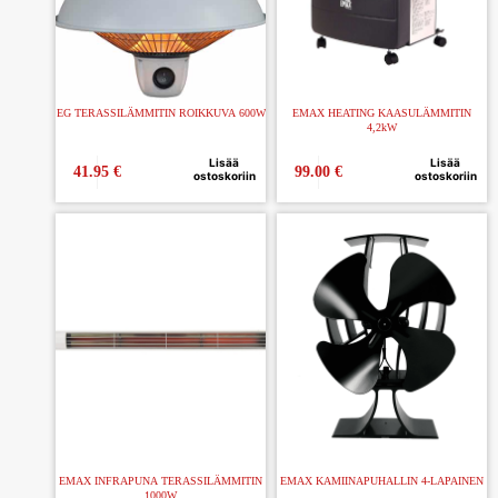
EG TERASSILÄMMITIN ROIKKUVA 600W
EMAX HEATING KAASULÄMMITIN
4,2kW
Lisää
Lisää
41.95
€
99.00
€
ostoskoriin
ostoskoriin
EMAX INFRAPUNA TERASSILÄMMITIN
EMAX KAMIINAPUHALLIN 4-LAPAINEN
1000W