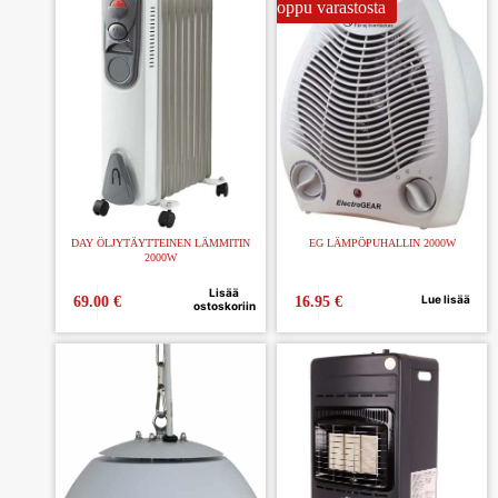
Loppu varastosta
DAY ÖLJYTÄYTTEINEN LÄMMITIN
EG LÄMPÖPUHALLIN 2000W
2000W
Lisää
Lue lisää
69.00
€
16.95
€
ostoskoriin