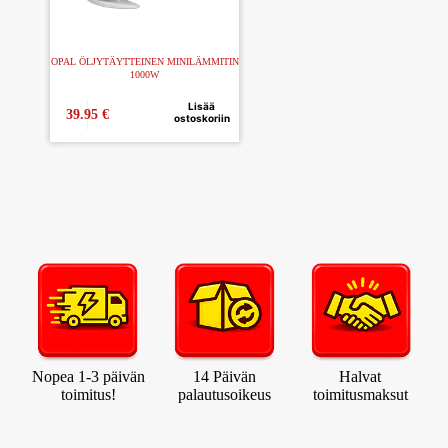
OPAL ÖLJYTÄYTTEINEN MINILÄMMITIN
1000W
Lisää
39.95
€
ostoskoriin
Nopea 1-3 päivän
14 Päivän
Halvat
toimitus!
palautusoikeus
toimitusmaksut