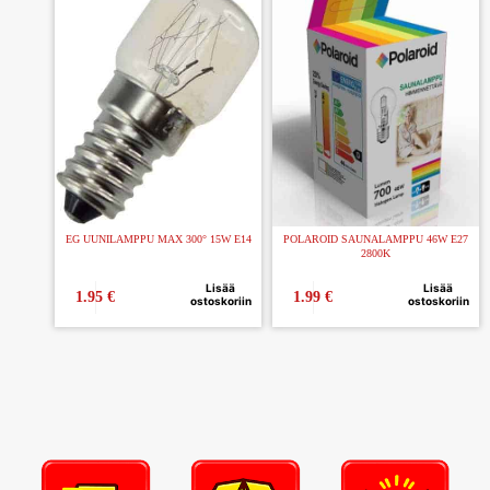
EG UUNILAMPPU MAX 300° 15W E14
POLAROID SAUNALAMPPU 46W E27
2800K
Lisää
Lisää
1.95
€
1.99
€
ostoskoriin
ostoskoriin