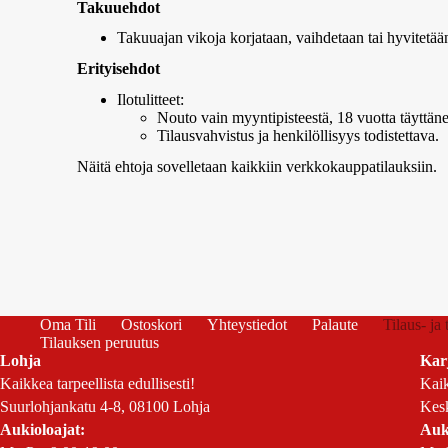
Takuuehdot
Takuuajan vikoja korjataan, vaihdetaan tai hyvitetää
Erityisehdot
Ilotulitteet:
Nouto vain myyntipisteestä, 18 vuotta täyttäneel
Tilausvahvistus ja henkilöllisyys todistettava.
Näitä ehtoja sovelletaan kaikkiin verkkokauppatilauksiin.
Oma Tili
Ostoskori
Yhteystiedot
Palaute
Tilaus- ja
Tilauksen peruutus
Lohja
Kar
Kaikkea tarpeellista edullisesti!
Kaik
Suurlohjankatu 4-8, 08100 Lohja
Kesk
Aukioloajat:
Auk