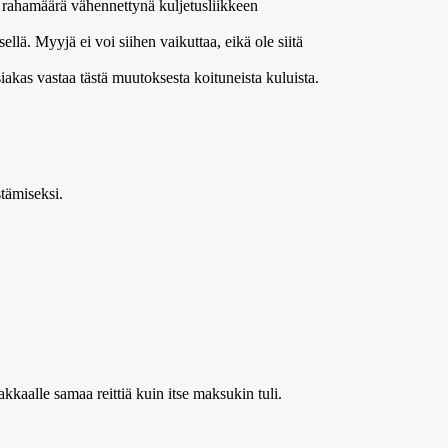
tu rahamäärä vähennettynä kuljetusliikkeen
llä. Myyjä ei voi siihen vaikuttaa, eikä ole siitä
akas vastaa tästä muutoksesta koituneista kuluista.
stämiseksi.
kaalle samaa reittiä kuin itse maksukin tuli.