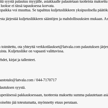
siitä syystä palautuu myyjälle, asiakkaalle palautetaan tuotteista makset
luokse ei tässä tapauksessa korvata.
paikka voi muuttua. Se tapahtuu kuljetusliikkeen yksipuolisella päätökse
a järjestää kuljetusliikkeen sääntöjen ja mahdollisuuksien mukaan. Asi
n toimitettu, ota yhteyttä verkkotilaukset@latvala.com palautuksen järje
sta. Kuljetusliike on vapaasti valittavissa.
det, kirjat ja tallenteet.
saastotalo@latvala.com / 044-7170717
lautuksen syystä.
peräisessä pakkauksessaan, tuotteesta maksettu summa palautetaan asiak
koisehto jää toteutumatta, myönnetty etuus perutaan.