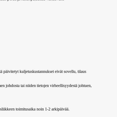
ä päivitetyt kuljetuskustannukset eivät sovellu, tilaus
n johdosta tai niiden tietojen virheellisyydestä johtuen,
usliikkeen toimitusaika noin 1-2 arkipäivää.