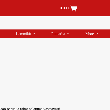
Tilaus- ja toimitusehdot
Tilauksen peruutus
0.00
€
Lemmikit
Puutarha
More
aan perua ja rahat palauttaa vastaavasti