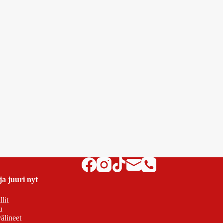
ja juuri nyt
lit
u
älineet