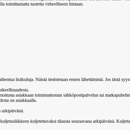
a toimittamatta tuotetta virheelliseen hintaan.
aiheutua lisäkuluja. Näistä tiedotetaan ennen lähettämistä. Jos tästä syyst
oikeellisuudesta.
ilmoitusta asiakkaan toimimattoman sähköpostipalvelun tai matkapuhelime
esta on asiakkaalla.
 arkipäivänä.
kuljetusliikkeen kuljetettavaksi tilausta seuraavana arkipäivänä. Kuljet