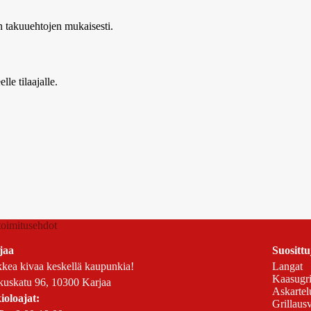
n takuuehtojen mukaisesti.
le tilaajalle.
 toimitusehdot
jaa
Suosittu
kea kivaa keskellä kaupunkia!
Langat
Kaasugril
uskatu 96, 10300 Karjaa
Askartel
ioloajat:
Grillausv