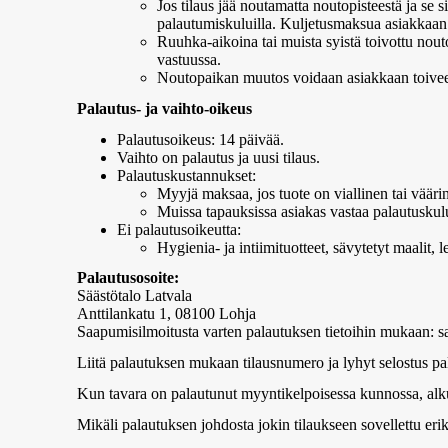
Jos tilaus jää noutamatta noutopisteestä ja se 
palautumiskuluilla. Kuljetusmaksua asiakkaan 
Ruuhka-aikoina tai muista syistä toivottu nouto
vastuussa.
Noutopaikan muutos voidaan asiakkaan toiveest
Palautus- ja vaihto-oikeus
Palautusoikeus: 14 päivää.
Vaihto on palautus ja uusi tilaus.
Palautuskustannukset:
Myyjä maksaa, jos tuote on viallinen tai vääri
Muissa tapauksissa asiakas vastaa palautuskului
Ei palautusoikeutta:
Hygienia- ja intiimituotteet, sävytetyt maalit, leh
Palautusosoite:
Säästötalo Latvala
Anttilankatu 1, 08100 Lohja
Saapumisilmoitusta varten palautuksen tietoihin mukaan: 
Liitä palautuksen mukaan tilausnumero ja lyhyt selostus pa
Kun tavara on palautunut myyntikelpoisessa kunnossa, alku
Mikäli palautuksen johdosta jokin tilaukseen sovellettu eri