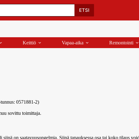
Oma Tili
Ostoskori
Yhteystiedot
Palaute
ETSI
Keittiö
Vapaa-aika
Remontointi
-tunnus: 0571881-2)
uu sovittu toimittaja.
i siinä on saatavuusongelmia. Siinä tapauksessa osa tai koko tilaus void