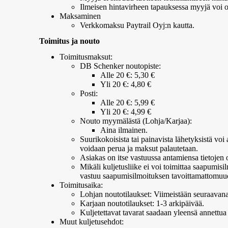
Ilmeisen hintavirheen tapauksessa myyjä voi oll
Maksaminen
Verkkomaksu Paytrail Oyj:n kautta.
Toimitus ja nouto
Toimitusmaksut:
DB Schenker noutopiste:
Alle 20 €: 5,30 €
Yli 20 €: 4,80 €
Posti:
Alle 20 €: 5,99 €
Yli 20 €: 4,99 €
Nouto myymälästä (Lohja/Karjaa):
Aina ilmainen.
Suurikokoisista tai painavista lähetyksistä voi 
voidaan perua ja maksut palautetaan.
Asiakas on itse vastuussa antamiensa tietojen 
Mikäli kuljetusliike ei voi toimittaa saapumis
vastuu saapumisilmoituksen tavoittamattomuud
Toimitusaika:
Lohjan noutotilaukset: Viimeistään seuraavana
Karjaan noutotilaukset: 1-3 arkipäivää.
Kuljetettavat tavarat saadaan yleensä annettua 
Muut kuljetusehdot: