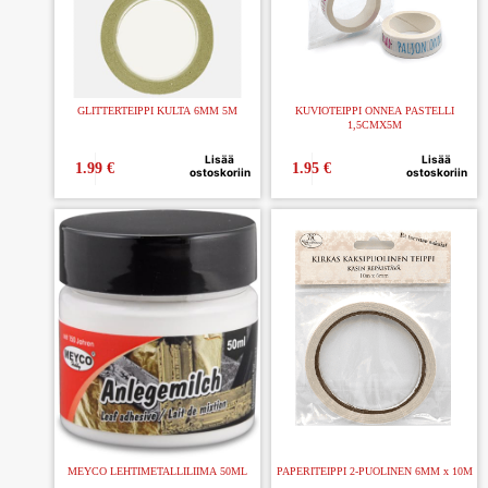
GLITTERTEIPPI KULTA 6MM 5M
KUVIOTEIPPI ONNEA PASTELLI
1,5CMX5M
Lisää
Lisää
1.99
€
1.95
€
ostoskoriin
ostoskoriin
MEYCO LEHTIMETALLILIIMA 50ML
PAPERITEIPPI 2-PUOLINEN 6MM x 10M