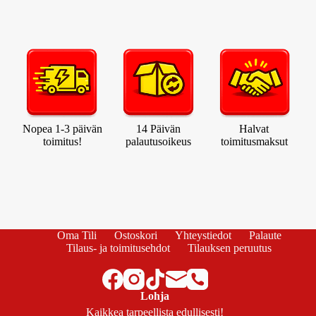
Nopea 1-3 päivän
14 Päivän
Halvat
toimitus!
palautusoikeus
toimitusmaksut
Oma Tili
Ostoskori
Yhteystiedot
Palaute
Tilaus- ja toimitusehdot
Tilauksen peruutus
Lohja
Kaikkea tarpeellista edullisesti!