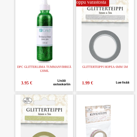
Loppu varastosta
DPC GLITTERLIIMA TUMMANVIHREÄ
GLITTERTEIPPI HOPEA 6MM 5M
120ML
Lisää
Lue lisää
3.95
€
1.99
€
ostoskoriin