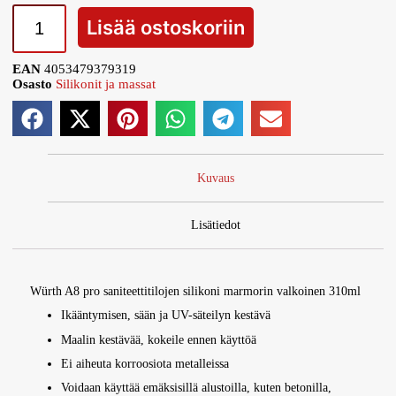
Lisää ostoskoriin
EAN
4053479379319
Osasto
Silikonit ja massat
Kuvaus
Lisätiedot
Würth A8 pro saniteettitilojen silikoni marmorin valkoinen 310ml
Ikääntymisen, sään ja UV-säteilyn kestävä
Maalin kestävää, kokeile ennen käyttöä
Ei aiheuta korroosiota metalleissa
Voidaan käyttää emäksisillä alustoilla, kuten betonilla,