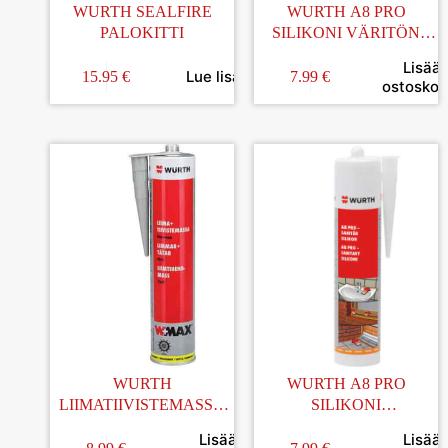
WURTH SEALFIRE
WURTH A8 PRO
PALOKITTI
SILIKONI VÄRITÖN
310ML
Lisää
Lue lisää
15.95
€
7.99
€
ostoskori
WURTH
WURTH A8 PRO
LIIMATIIVISTEMASSA
SILIKONI
WPLUS HARMAA
VAALEANHARMAA
Lisää
Lisää
310ML