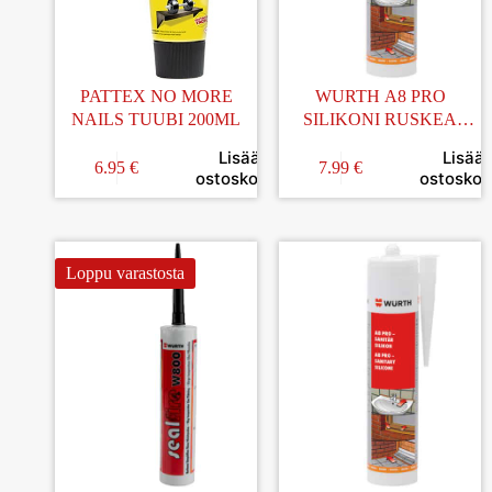
PATTEX NO MORE
WURTH A8 PRO
NAILS TUUBI 200ML
SILIKONI RUSKEA
310ML
Lisää
Lisää
6.95
€
7.99
€
ostoskoriin
ostoskori
Loppu varastosta