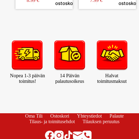
8.99
€
7.99
€
ostoskoriin
ostoskori
Nopea 1-3 päivän
14 Päivän
Halvat
toimitus!
palautusoikeus
toimitusmaksut
Oma Tili
Ostoskori
Yhteystiedot
Palaute
Tilaus- ja toimitusehdot
Tilauksen peruutus