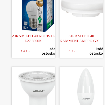
AIRAM LED 40 KORISTE
AIRAM LED 40
E27 3000K
KÄMMENLAMPPU GX53
2700K
Lisää
Lisää
3.49
€
7.95
€
ostoskoriin
ostoskori