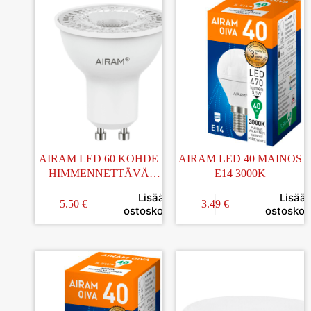
AIRAM LED 60 KOHDE
AIRAM LED 40 MAINOS
HIMMENNETTÄVÄ
E14 3000K
GU10 2700K
Lisää
Lisää
5.50
€
3.49
€
ostoskoriin
ostoskori