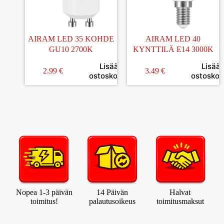
AIRAM LED 35 KOHDE
AIRAM LED 40
GU10 2700K
KYNTTILÄ E14 3000K
Lisää
Lisää
2.99
€
3.49
€
ostoskoriin
ostoskori
Nopea 1-3 päivän
14 Päivän
Halvat
toimitus!
palautusoikeus
toimitusmaksut