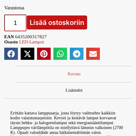
Varastossa
Lisää ostoskoriin
EAN
6435200317827
Osasto
LED-Lamput
Kuvaus
Lisätiedot
Erittäin kattava lamppusarja, josta löytyy vaihtoehto kaikkiin
kodin valaistustarpeisiin. Kevyet ja kestävät lamput korvaavat
täysin hehku- ja halogeenilamput sekä energiansäästölamput.
Lamppujen värilämpötila on miellyttävä lämmin valkoinen (2700
K). Opaali valonlähde antaa häikäisemättömän valon.