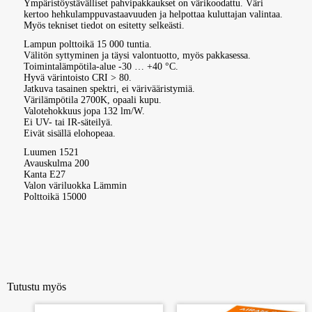
Ympäristöystävälliset pahvipakkaukset on värikoodattu. Väri
kertoo hehkulamppuvastaavuuden ja helpottaa kuluttajan valintaa.
Myös tekniset tiedot on esitetty selkeästi.
Lampun polttoikä 15 000 tuntia.
Välitön syttyminen ja täysi valontuotto, myös pakkasessa.
Toimintalämpötila-alue -30 … +40 °C.
Hyvä värintoisto CRI > 80.
Jatkuva tasainen spektri, ei värivääristymiä.
Värilämpötila 2700K, opaali kupu.
Valotehokkuus jopa 132 lm/W.
Ei UV- tai IR-säteilyä.
Eivät sisällä elohopeaa.
Luumen 1521
Avauskulma 200
Kanta E27
Valon väriluokka Lämmin
Polttoikä 15000
Tutustu myös