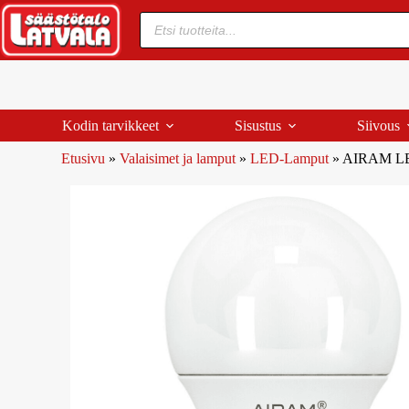
Kodin tarvikkeet
Sisustus
Siivous
Etusivu
»
Valaisimet ja lamput
»
LED-Lamput
»
AIRAM LE