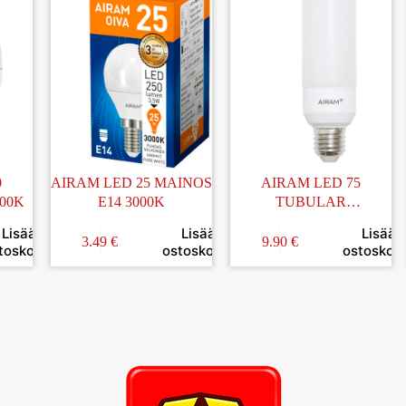
0
AIRAM LED 25 MAINOS
AIRAM LED 75
000K
E14 3000K
TUBULAR
PUTKILAMPPU E27
Lisää
Lisää
Lisää
4000K
3.49
€
9.90
€
toskoriin
ostoskoriin
ostoskori