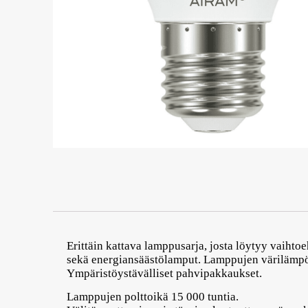
Erittäin kattava lamppusarja, josta löytyy vaihto
sekä energiansäästölamput. Lamppujen värilämpö
Ympäristöystävälliset pahvipakkaukset.
Lamppujen polttoikä 15 000 tuntia.