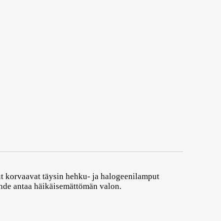
put korvaavat täysin hehku- ja halogeenilamput
hde antaa häikäisemättömän valon.