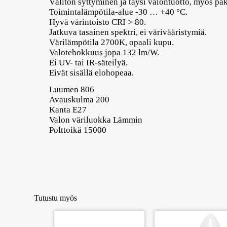
Välitön syttyminen ja täysi valontuotto, myös pa
Toimintalämpötila-alue -30 … +40 °C.
Hyvä värintoisto CRI > 80.
Jatkuva tasainen spektri, ei värivääristymiä.
Värilämpötila 2700K, opaali kupu.
Valotehokkuus jopa 132 lm/W.
Ei UV- tai IR-säteilyä.
Eivät sisällä elohopeaa.
Luumen 806
Avauskulma 200
Kanta E27
Valon väriluokka Lämmin
Polttoikä 15000
Tutustu myös