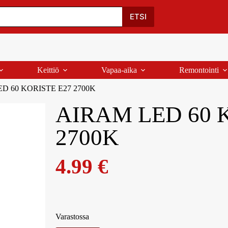
Oma Tili
Ostoskori
Yhteystiedot
Palaute
ETSI
Keittiö
Vapaa-aika
Remontointi
D 60 KORISTE E27 2700K
AIRAM LED 60 
2700K
4.99
€
Varastossa