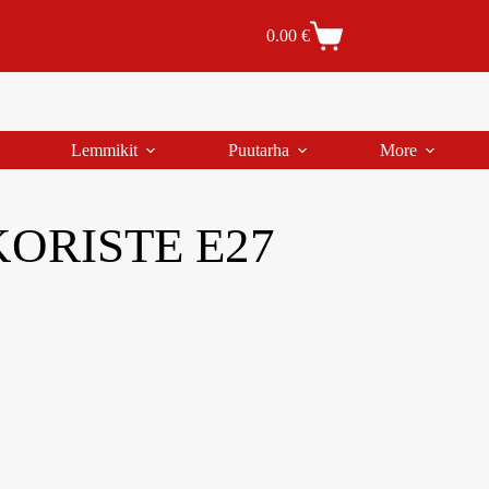
Tilaus- ja toimitusehdot
Tilauksen peruutus
0.00
€
Lemmikit
Puutarha
More
KORISTE E27