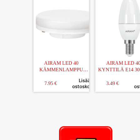
AIRAM LED 40
AIRAM LED 4
KÄMMENLAMPPU
KYNTTILÄ E14 3
GX53 2700K
Lisää
7.95
€
3.49
€
ostoskoriin
os