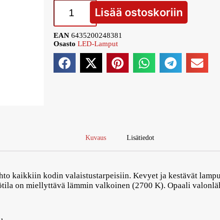
Lisää ostoskoriin
EAN
6435200248381
Osasto
LED-Lamput
Kuvaus
Lisätiedot
ehto kaikkiin kodin valaistustarpeisiin. Kevyet ja kestävät lam
tila on miellyttävä lämmin valkoinen (2700 K). Opaali valonlä