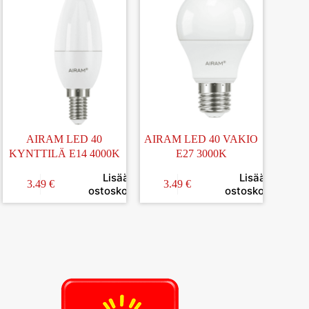
AIRAM LED 40
AIRAM LED 40 VAKIO
KYNTTILÄ E14 4000K
E27 3000K
Lisää
Lisää
3.49
€
3.49
€
in
ostoskoriin
ostoskoriin