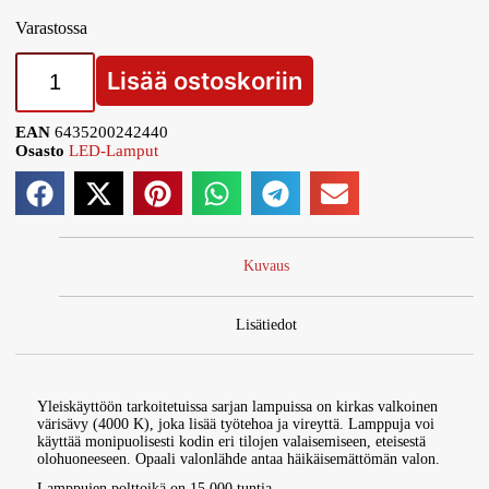
Varastossa
Lisää ostoskoriin
EAN
6435200242440
Osasto
LED-Lamput
Kuvaus
Lisätiedot
Yleiskäyttöön tarkoitetuissa sarjan lampuissa on kirkas valkoinen
värisävy (4000 K), joka lisää työtehoa ja vireyttä. Lamppuja voi
käyttää monipuolisesti kodin eri tilojen valaisemiseen, eteisestä
olohuoneeseen. Opaali valonlähde antaa häikäisemättömän valon.
Lamppujen polttoikä on 15 000 tuntia.