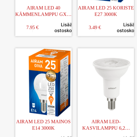
AIRAM LED 40
AIRAM LED 25 KORISTE
KÄMMENLAMPPU GX53
E27 3000K
2700K
Lisää
Lisää
7.95
€
3.49
€
ostoskoriin
ostoskori
AIRAM LED 25 MAINOS
AIRAM LED-
E14 3000K
KASVILAMPPU 6,2W
KOHDE 1350CD/400LM