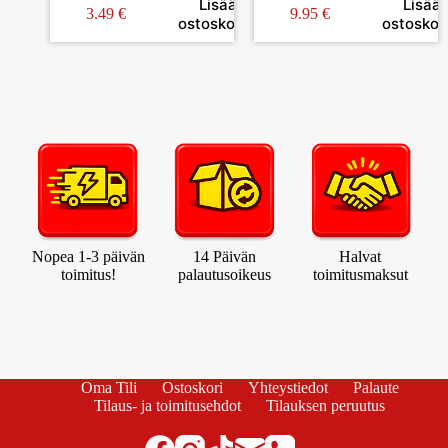
Lisää
Lisää
E14 3500K
3.49
€
9.95
€
ostoskoriin
ostoskori
Nopea 1-3 päivän
14 Päivän
Halvat
toimitus!
palautusoikeus
toimitusmaksut
Oma Tili
Ostoskori
Yhteystiedot
Palaute
Tilaus- ja toimitusehdot
Tilauksen peruutus