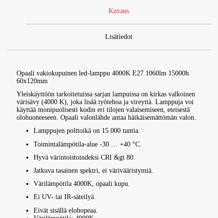
Kuvaus
Lisätiedot
Opaali vakiokupuinen led-lamppu 4000K E27 1060lm 15000h
60x120mm
Yleiskäyttöön tarkoitetuissa sarjan lampuissa on kirkas valkoinen
värisävy (4000 K), joka lisää työtehoa ja vireyttä. Lamppuja voi
käyttää monipuolisesti kodin eri tilojen valaisemiseen, eteisestä
olohuoneeseen. Opaali valonlähde antaa häikäisemättömän valon.
Lamppujen polttoikä on 15 000 tuntia.
Toimintalämpötila-alue -30 … +40 °C.
Hyvä värintoistoindeksi CRI &gt 80.
Jatkuva tasainen spektri, ei värivääristymiä.
Värilämpötila 4000K, opaali kupu.
Ei UV- tai IR-säteilyä.
Eivät sisällä elohopeaa.