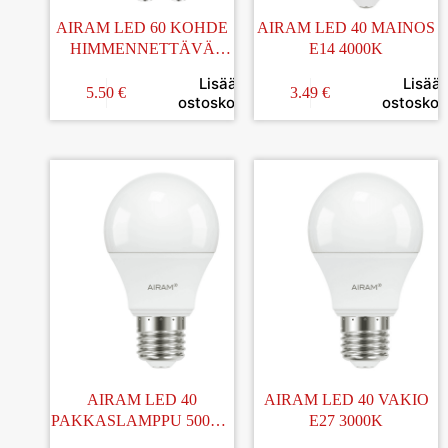
AIRAM LED 60 KOHDE
AIRAM LED 40 MAINOS
HIMMENNETTÄVÄ
E14 4000K
GU10 2700K
Lisää
Lisää
5.50
€
3.49
€
ostoskoriin
ostoskori
AIRAM LED 40
AIRAM LED 40 VAKIO
PAKKASLAMPPU 500LM
E27 3000K
E27 2800K