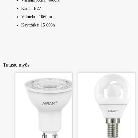
Värilämpötila: 4000K
Kanta: E27
Valoteho: 1060lm
Käyttöikä: 15 000h
Tutustu myös