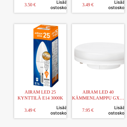
Lisää
Lisää
3.50
€
3.49
€
ostoskoriin
ostoskori
AIRAM LED 25
AIRAM LED 40
KYNTTILÄ E14 3000K
KÄMMENLAMPPU GX53
2700K
Lisää
Lisää
3.49
€
7.95
€
ostoskoriin
ostoskori