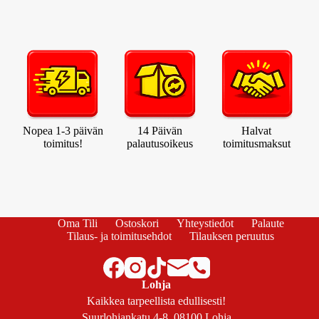
Nopea 1-3 päivän
14 Päivän
Halvat
toimitus!
palautusoikeus
toimitusmaksut
Oma Tili
Ostoskori
Yhteystiedot
Palaute
Tilaus- ja toimitusehdot
Tilauksen peruutus
Lohja
Kaikkea tarpeellista edullisesti!
Suurlohjankatu 4-8, 08100 Lohja