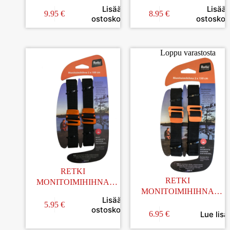
NEET PUISET
Lisää
Lisää
9.95
€
8.95
€
ostoskoriin
ostoskori
Loppu varastosta
RETKI
RETKI
MONITOIMIHIHNA
MONITOIMIHIHNA
100CM 2KPL
Lisää
150CM 2KPL
5.95
€
ostoskoriin
Lue lisä
6.95
€