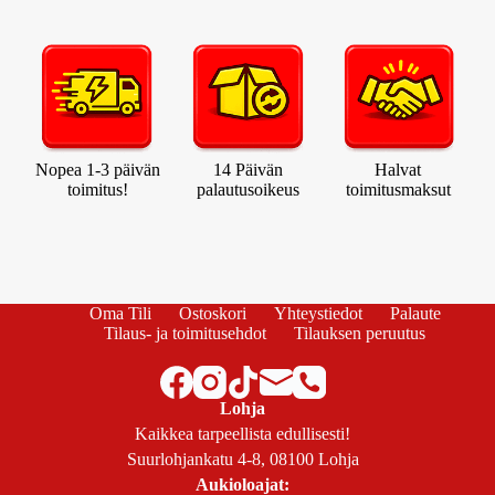
Nopea 1-3 päivän
14 Päivän
Halvat
toimitus!
palautusoikeus
toimitusmaksut
Oma Tili
Ostoskori
Yhteystiedot
Palaute
Tilaus- ja toimitusehdot
Tilauksen peruutus
Lohja
Kaikkea tarpeellista edullisesti!
Suurlohjankatu 4-8, 08100 Lohja
Aukioloajat: