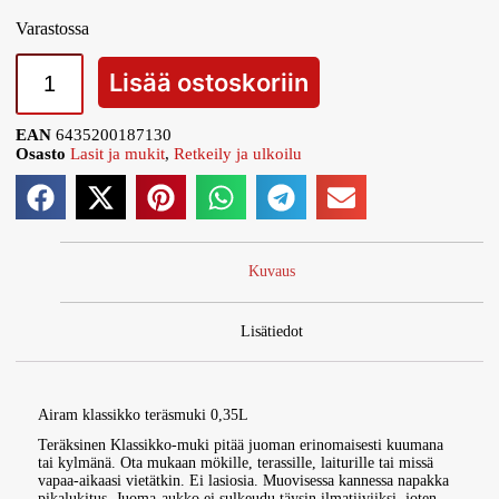
Varastossa
Lisää ostoskoriin
EAN
6435200187130
Osasto
Lasit ja mukit
,
Retkeily ja ulkoilu
Kuvaus
Lisätiedot
Airam klassikko teräsmuki 0,35L
Teräksinen Klassikko-muki pitää juoman erinomaisesti kuumana
tai kylmänä. Ota mukaan mökille, terassille, laiturille tai missä
vapaa-aikaasi vietätkin. Ei lasiosia. Muovisessa kannessa napakka
pikalukitus. Juoma-aukko ei sulkeudu täysin ilmatiiviiksi, joten