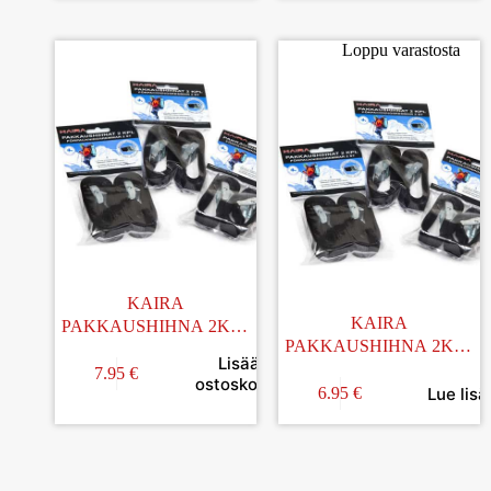
Loppu varastosta
KAIRA
KAIRA
PAKKAUSHIHNA 2KPL
PAKKAUSHIHNA 2KPL
150CM
Lisää
100CM
7.95
€
ostoskoriin
Lue lisä
6.95
€