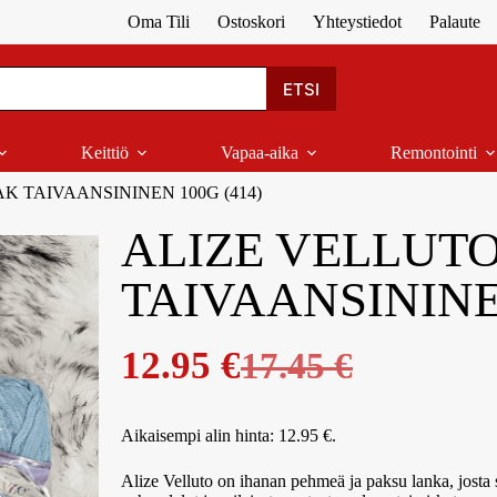
Oma Tili
Ostoskori
Yhteystiedot
Palaute
ETSI
Keittiö
Vapaa-aika
Remontointi
K TAIVAANSININEN 100G (414)
ALIZE VELLUTO
TAIVAANSININEN
12.95
€
17.45
€
Aikaisempi alin hinta:
12.95
€
.
Alize Velluto on ihanan pehmeä ja paksu lanka, josta 