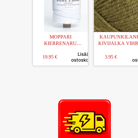
MOPPARI
KAUPUNKILAN
KIERRENARU
KIVIJALKA VIH
VALKAISTU 1KG
100G (20)
Lisää
19.95
€
3.95
€
ostoskoriin
os