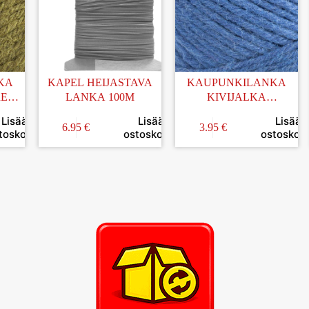
KA
KAPEL HEIJASTAVA
KAUPUNKILANKA
REÄ
LANKA 100M
KIVIJALKA
KESKISININEN 100G
Lisää
Lisää
Lisää
(50)
6.95
€
3.95
€
toskoriin
ostoskoriin
ostoskori