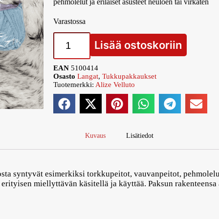
pehmolelut ja erilaiset asusteet neuloen tai virkaten
Varastossa
Lisää ostoskoriin
EAN
5100414
Osasto
Langat
,
Tukkupakkaukset
Tuotemerkki:
Alize Velluto
Kuvaus
Lisätiedot
sta syntyvät esimerkiksi torkkupeitot, vauvanpeitot, pehmolelut 
erityisen miellyttävän käsitellä ja käyttää. Paksun rakenteensa 