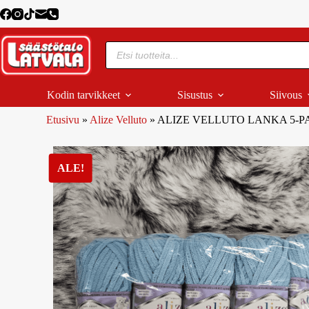
Kodin tarvikkeet
Sisustus
Siivous
Etusivu
»
Alize Velluto
»
ALIZE VELLUTO LANKA 5-PA