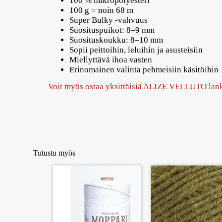
100 % mikropolyesteri
100 g = noin 68 m
Super Bulky -vahvuus
Suosituspuikot: 8–9 mm
Suosituskoukku: 8–10 mm
Sopii peittoihin, leluihin ja asusteisiin
Miellyttävä ihoa vasten
Erinomainen valinta pehmeisiin käsitöihin
Voit myös ostaa yksittäisiä ALIZE VELLUTO la
Alize Velluto on ihanan pehmeä ja paksu lanka, josta syntyvät esimerkiksi torkkupeitot, vauvanpeitot, pehmolelut ja erilaiset asusteet neuloen tai virkaten
Tutustu myös