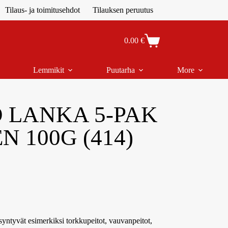
Tilaus- ja toimitusehdot
Tilauksen peruutus
0.00
€
Lemmikit
Puutarha
More
 LANKA 5-PAK
 100G (414)
syntyvät esimerkiksi torkkupeitot, vauvanpeitot,