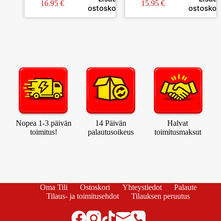
26CM
16.95
€
15.95
€
ostoskoriin
ostoskori
Nopea 1-3 päivän
14 Päivän
Halvat
toimitus!
palautusoikeus
toimitusmaksut
Oma Tili
Ostoskori
Yhteystiedot
Palaute
Tilaus- ja toimitusehdot
Tilauksen peruutus