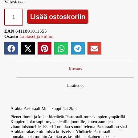
Varastossa
Lisää ostoskoriin
EAN
6411801011555
Osasto
Lautaset ja kulhot
Kuvaus
Lisätiedot
Arabia Pastoraali Munakuppi 4cl 2kpl
Pienet linnut ja kukat kiertävät Pastoraali-munakuppien ympärillä.
Kuppien koko sopii myös pienille juomille, kuten aamujen
vitamiinishoteille. Esteri Tomulan suunnittelema Pastoraali on yksi
Arabian rakastetuimmista koristeista. Yhdistele Pastoraali-
munakuppeja muihin Arabian astiastoihin. Jokainen pakkaus