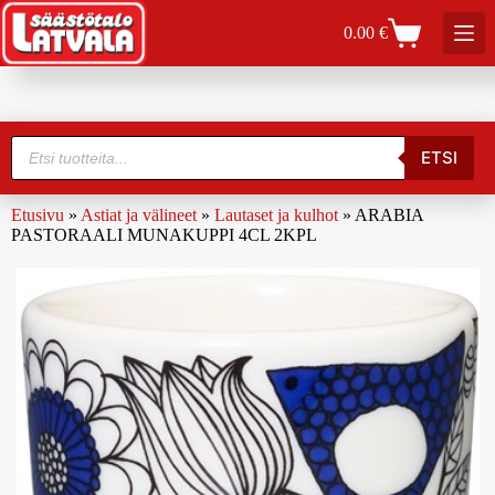
0.00
€
ETSI
Etusivu
»
Astiat ja välineet
»
Lautaset ja kulhot
»
ARABIA
PASTORAALI MUNAKUPPI 4CL 2KPL