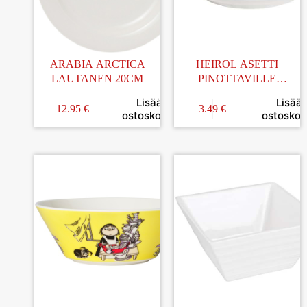
ARABIA ARCTICA
HEIROL ASETTI
LAUTANEN 20CM
PINOTTAVILLE
KUPEILLE POSLIINIA
Lisää
Lisää
14CM
12.95
€
3.49
€
ostoskoriin
ostoskori