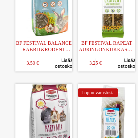
BF FESTIVAL BALANCE
BF FESTIVAL RAPEAT
RABBIT&RODENT
AURINGONKUKKASNA
JYRSIJÄN
CKSIT 120G
Lisää
Lisää
RUOKAPELLETTI 1KG
3.50
€
3.25
€
ostoskoriin
ostoskori
Loppu varastosta