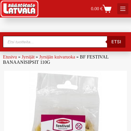
0.00
€
ETSI
Etusivu
»
Jyrsijät
»
Jyrsijän kuivaruoka
»
BF FESTIVAL
BANAANISIPSIT 110G