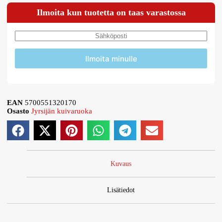
Ilmoita kun tuotetta on taas varastossa
Ilmoita minulle
EAN
5700551320170
Osasto
Jyrsijän kuivaruoka
Kuvaus
Lisätiedot