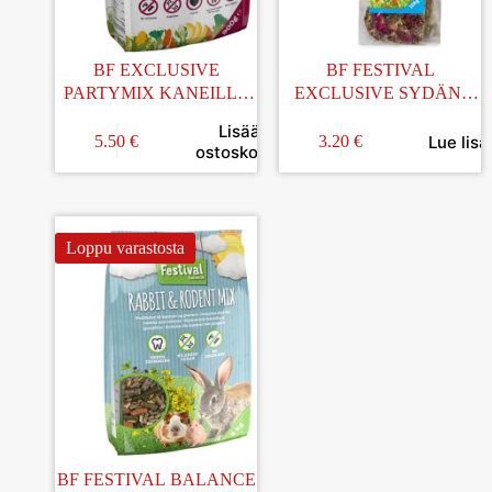
BF EXCLUSIVE
BF FESTIVAL
PARTYMIX KANEILLE
EXCLUSIVE SYDÄN-
JA JYRSIJÖILLE 900G
SNAKSIT 105G
Lisää
Lue lisä
5.50
€
3.20
€
ostoskoriin
Loppu varastosta
BF FESTIVAL BALANCE