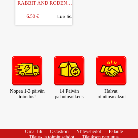
RABBIT AND RODENT
MIX 2KG
Lue lisää
6.50
€
Nopea 1-3 päivän
14 Päivän
Halvat
toimitus!
palautusoikeus
toimitusmaksut
Oma Tili
Ostoskori
Yhteystiedot
Palaute
Tilaus- ja toimitusehdot
Tilauksen peruutus