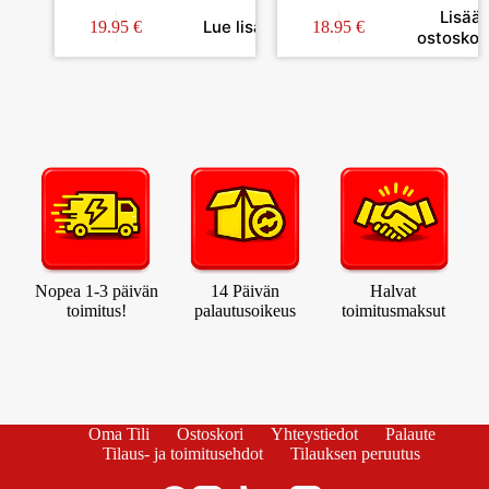
INE VIVA
3-OS KOUKULLA
Lisää
Lue lisää
19.95
€
18.95
€
ostoskori
Nopea 1-3 päivän
14 Päivän
Halvat
toimitus!
palautusoikeus
toimitusmaksut
Oma Tili
Ostoskori
Yhteystiedot
Palaute
Tilaus- ja toimitusehdot
Tilauksen peruutus