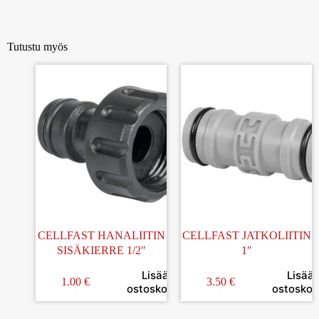
Tutustu myös
CELLFAST HANALIITIN
CELLFAST JATKOLIITIN
SISÄKIERRE 1/2″
1″
Lisää
Lisää
1.00
€
3.50
€
ostoskoriin
ostoskori