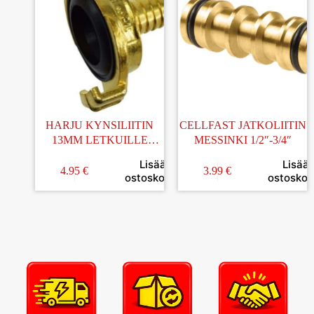
HARJU KYNSILIITIN
CELLFAST JATKOLIITIN
13MM LETKUILLE
MESSINKI 1/2″-3/4″
MESSINKI
Lisää
Lisää
4.95
€
3.99
€
ostoskoriin
ostoskori