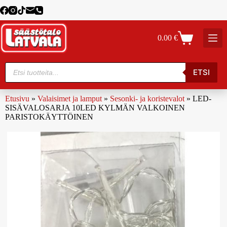
0.00
€
ETSI
Etusivu
»
Valaisimet ja lamput
»
Sesonki- ja koristevalot
»
LED-
SISÄVALOSARJA 10LED KYLMÄN VALKOINEN
PARISTOKÄYTTÖINEN