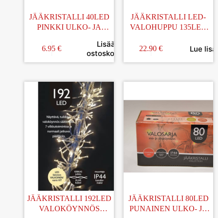
JÄÄKRISTALLI 40LED
JÄÄKRISTALLI LED-
PINKKI ULKO- JA
VALOHUPPU 135LED
SISÄVALOSARJA
LÄMMIN VALKOINEN
Lisää
IP44
Lue lisä
6.95
€
22.90
€
ostoskoriin
JÄÄKRISTALLI 192LED
JÄÄKRISTALLI 80LED
VALOKÖYNNÖS
PUNAINEN ULKO- JA