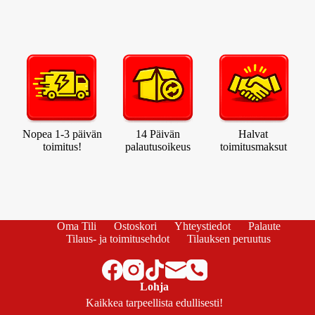
Nopea 1-3 päivän
14 Päivän
Halvat
toimitus!
palautusoikeus
toimitusmaksut
Oma Tili
Ostoskori
Yhteystiedot
Palaute
Tilaus- ja toimitusehdot
Tilauksen peruutus
Lohja
Kaikkea tarpeellista edullisesti!