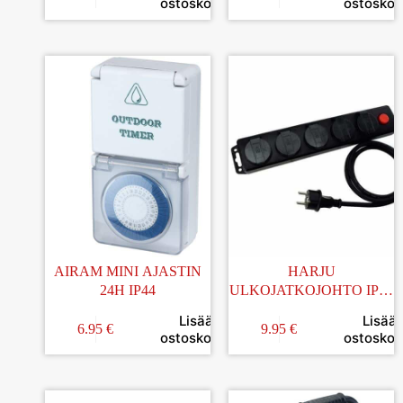
ostoskoriin
ostoskori
AIRAM MINI AJASTIN
HARJU
24H IP44
ULKOJATKOJOHTO IP44
5-OS 1,50M
Lisää
Lisää
KYTKIMELLÄ
6.95
€
9.95
€
ostoskoriin
ostoskori