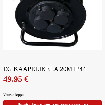
EG KAAPELIKELA 20M IP44
49.95
€
Varasto loppu
Ilmoita kun tuotetta on taas varastossa