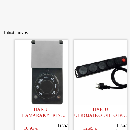
Tutustu myös
HARJU
HARJU
HÄMÄRÄKYTKIN
ULKOJATKOJOHTO IP44
PISTORASIAAN IP44
5-OS 3,00M
Lisää
Lisää
KYTKIMELLÄ
10.95
€
12.95
€