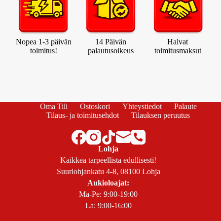
Nopea 1-3 päivän
14 Päivän
Halvat
toimitus!
palautusoikeus
toimitusmaksut
Oma Tili
Ostoskori
Yhteystiedot
Palaute
Tilaus- ja toimitusehdot
Tilauksen peruutus
Lohja
Kaikkea tarpeellista edullisesti!
Suurlohjankatu 4-8, 08100 Lohja
Aukioloajat:
Ma-Pe: 9:00-19:00
La: 9:00-16:00