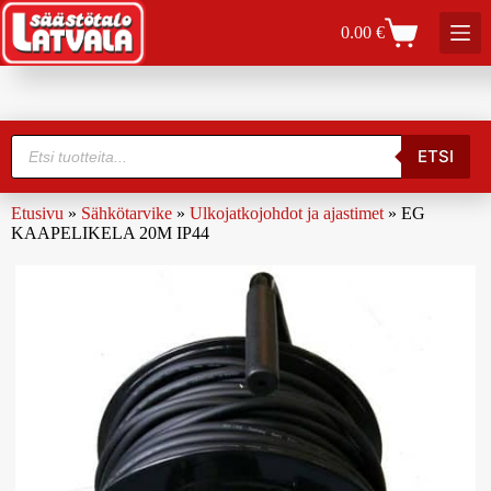
0.00
€
ETSI
Etusivu
»
Sähkötarvike
»
Ulkojatkojohdot ja ajastimet
»
EG
KAAPELIKELA 20M IP44