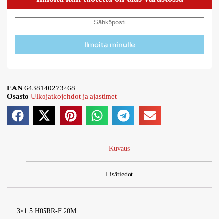
Ilmoita minulle
EAN
6438140273468
Osasto
Ulkojatkojohdot ja ajastimet
Kuvaus
Lisätiedot
3×1.5 H05RR-F 20M