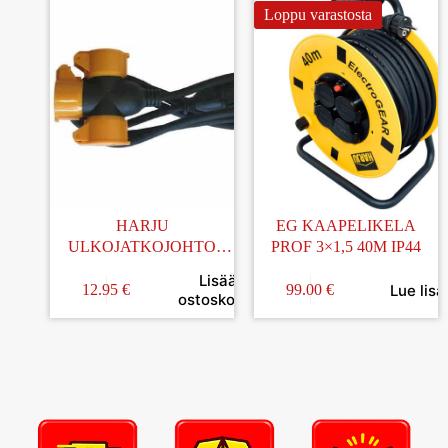
Loppu varastosta
HARJU
EG KAAPELIKELA
ULKOJATKOJOHTO
PROF 3×1,5 40M IP44
MAADOITETTU 3-OS
Lisää
1,5M
Lue lisä
12.95
€
99.00
€
ostoskoriin