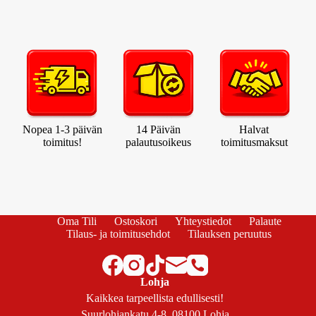
Nopea 1-3 päivän
14 Päivän
Halvat
toimitus!
palautusoikeus
toimitusmaksut
Oma Tili
Ostoskori
Yhteystiedot
Palaute
Tilaus- ja toimitusehdot
Tilauksen peruutus
Lohja
Kaikkea tarpeellista edullisesti!
Suurlohjankatu 4-8, 08100 Lohja