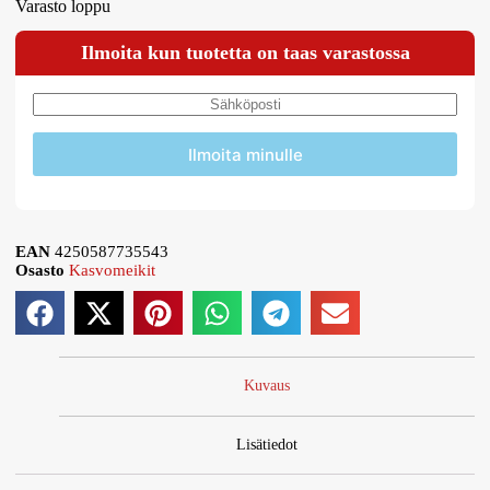
Varasto loppu
Ilmoita kun tuotetta on taas varastossa
Ilmoita minulle
EAN
4250587735543
Osasto
Kasvomeikit
Kuvaus
Lisätiedot