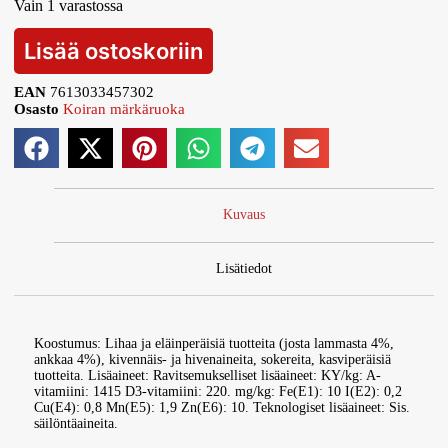
Vain 1 varastossa
Lisää ostoskoriin
EAN
7613033457302
Osasto
Koiran märkäruoka
Kuvaus
Lisätiedot
Koostumus: Lihaa ja eläinperäisiä tuotteita (josta lammasta 4%,
ankkaa 4%), kivennäis- ja hivenaineita, sokereita, kasviperäisiä
tuotteita. Lisäaineet: Ravitsemukselliset lisäaineet: KY/kg: A-
vitamiini: 1415 D3-vitamiini: 220. mg/kg: Fe(E1): 10 I(E2): 0,2
Cu(E4): 0,8 Mn(E5): 1,9 Zn(E6): 10. Teknologiset lisäaineet: Sis.
säilöntäaineita.