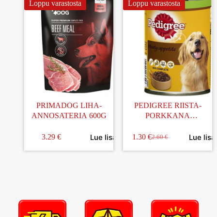
Loppu varastosta
Loppu varastosta
PRIMADOG LIHA-
PEDIGREE RIISTA-
ANNOSATERIA 600G
PORKKANA
KOIRANRUOKA 400G
Lue lisää
Lue lisä
3.29
€
1.30
€
2.60
€