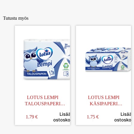
Tutustu myös
LOTUS LEMPI
LOTUS LEMPI
TALOUSPAPERI
KÄSIPAPERI
PUOLIARKKI 3RLL
120KPL/PKT
Lisää
Lisää
1.79
€
1.75
€
ostoskoriin
ostoskori