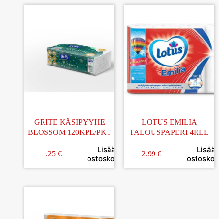
GRITE KÄSIPYYHE
LOTUS EMILIA
BLOSSOM 120KPL/PKT
TALOUSPAPERI 4RLL
Lisää
Lisää
1.25
€
2.99
€
ostoskoriin
ostoskori