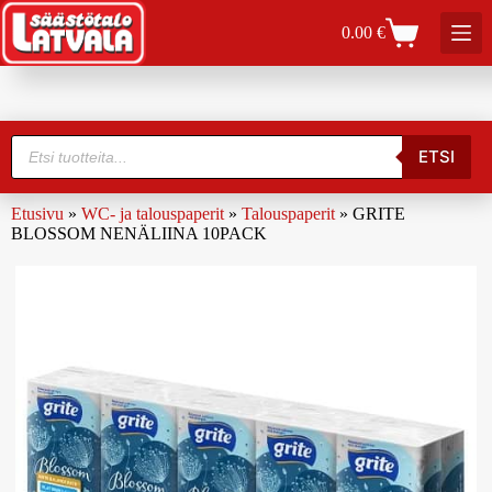
0.00
€
ETSI
Etusivu
»
WC- ja talouspaperit
»
Talouspaperit
»
GRITE
BLOSSOM NENÄLIINA 10PACK