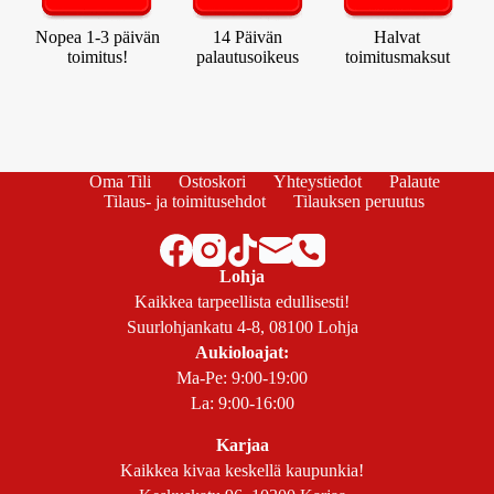
Nopea 1-3 päivän
14 Päivän
Halvat
toimitus!
palautusoikeus
toimitusmaksut
Oma Tili
Ostoskori
Yhteystiedot
Palaute
Tilaus- ja toimitusehdot
Tilauksen peruutus
Lohja
Kaikkea tarpeellista edullisesti!
Suurlohjankatu 4-8, 08100 Lohja
Aukioloajat:
Ma-Pe: 9:00-19:00
La: 9:00-16:00
Karjaa
Kaikkea kivaa keskellä kaupunkia!