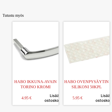
Tutustu myös
HABO IKKUNA-AVAIN
HABO OVENPYSÄYTIN
TORINO KROMI
SILIKONI 50KPL
Lisää
Lisää
4.95
€
5.95
€
ostoskoriin
ostoskori