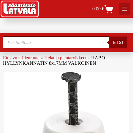
0.00
€
ETSI
Etusivu
»
Pienrauta
»
Helat ja pientarvikkeet
»
HABO
HYLLYNKANNATIN 8x17MM VALKOINEN