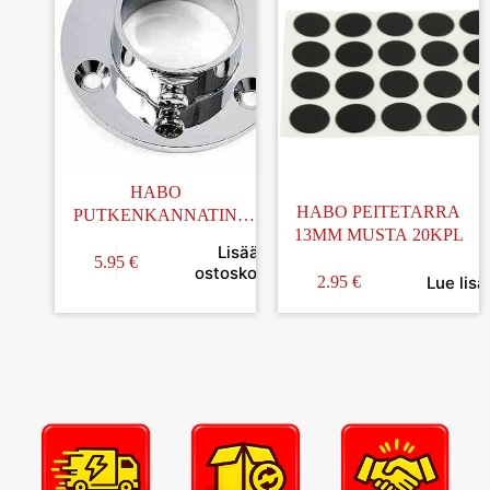
HABO
HABO PEITETARRA
PUTKENKANNATIN
13MM MUSTA 20KPL
25MM
Lisää
5.95
€
ostoskoriin
Lue lisä
2.95
€