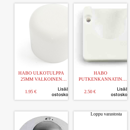
HABO ULKOTULPPA
HABO
25MM VALKOINEN
PUTKENKANNATIN
4KPL
MUOVI VALKOINEN
Lisää
Lisää
25/30MM
1.95
€
2.50
€
ostoskoriin
ostoskori
Loppu varastosta