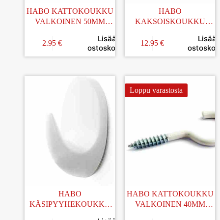
HABO KATTOKOUKKU
HABO
VALKOINEN 50MM
KAKSOISKOUKKU
5KPL
GENTLE RST KIILTÄVÄ
Lisää
Lisää
2.95
€
12.95
€
ostoskoriin
ostoskori
Loppu varastosta
HABO
HABO KATTOKOUKKU
KÄSIPYYHEKOUKKU
VALKOINEN 40MM
MUOVI VALKOINEN
5KPL