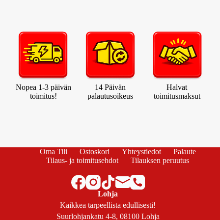
Nopea 1-3 päivän
14 Päivän
Halvat
toimitus!
palautusoikeus
toimitusmaksut
Oma Tili
Ostoskori
Yhteystiedot
Palaute
Tilaus- ja toimitusehdot
Tilauksen peruutus
Lohja
Kaikkea tarpeellista edullisesti!
Suurlohjankatu 4-8, 08100 Lohja