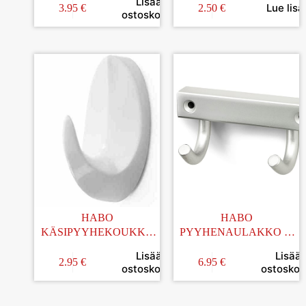
Lisää
24x14MM
Lue lisä
3.95
€
2.50
€
ostoskoriin
HABO
HABO
KÄSIPYYHEKOUKKU
PYYHENAULAKKO 2-
50x34MM MUOVI
OS MATTAKROMI
Lisää
Lisää
VALKOINEN
2.95
€
6.95
€
ostoskoriin
ostoskori