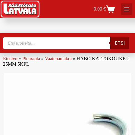
0.00
€
ETSI
Etusivu
»
Pienrauta
»
Vaatenaulakot
»
HABO KATTOKOUKKU
25MM 5KPL