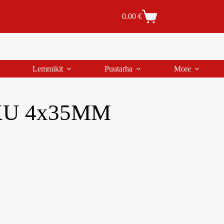
Tilaus- ja toimitusehdot
Tilauksen peruutus
0.00
€
Lemmikit
Puutarha
More
U 4x35MM