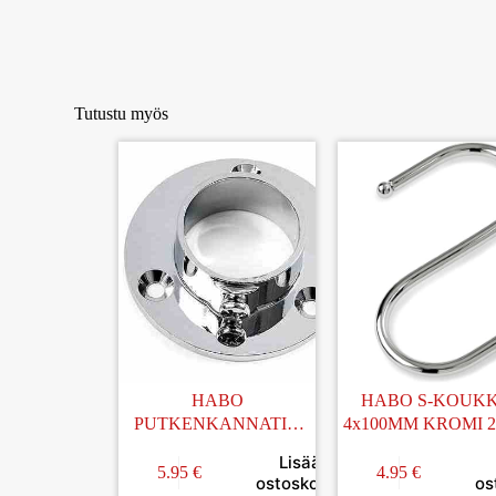
Tutustu myös
HABO
HABO S-KOUK
PUTKENKANNATIN
4x100MM KROMI 
25MM
Lisää
5.95
€
4.95
€
ostoskoriin
os