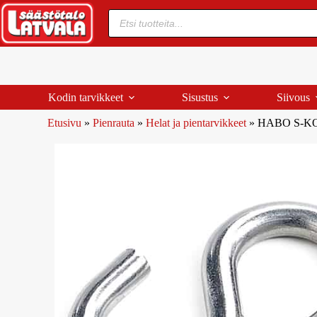
Kodin tarvikkeet
Sisustus
Siivous
Etusivu
»
Pienrauta
»
Helat ja pientarvikkeet
»
HABO S-K