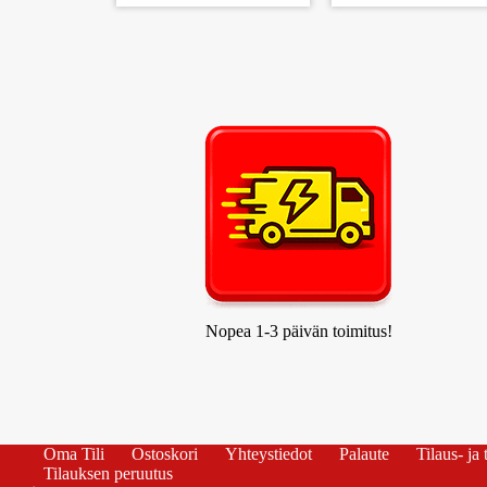
Nopea 1-3 päivän toimitus!
Oma Tili
Ostoskori
Yhteystiedot
Palaute
Tilaus- ja
Tilauksen peruutus