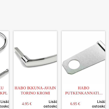
KU
HABO IKKUNA-AVAIN
HABO
2KPL
TORINO KROMI
PUTKENKANNATIN
TERÄS SINKITTY
Lisää
Lisää
Lisää
4.95
€
6.95
€
toskoriin
ostoskoriin
ostoskori