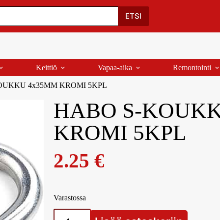
Oma Tili
Ostoskori
Yhteystiedot
Palaute
ETSI
Keittiö
Vapaa-aika
Remontointi
OUKKU 4x35MM KROMI 5KPL
HABO S-KOUKK
KROMI 5KPL
2.25
€
Varastossa