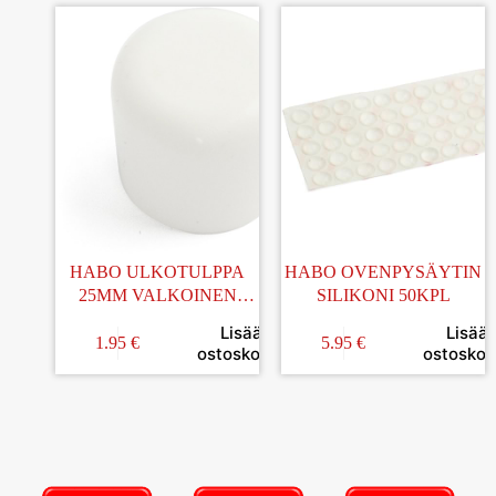
HABO ULKOTULPPA
HABO OVENPYSÄYTIN
25MM VALKOINEN
SILIKONI 50KPL
4KPL
Lisää
Lisää
1.95
€
5.95
€
ostoskoriin
ostoskori