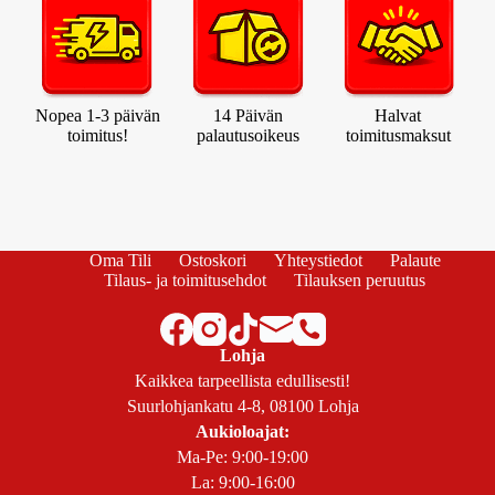
Nopea 1-3 päivän
14 Päivän
Halvat
toimitus!
palautusoikeus
toimitusmaksut
Oma Tili
Ostoskori
Yhteystiedot
Palaute
Tilaus- ja toimitusehdot
Tilauksen peruutus
Lohja
Kaikkea tarpeellista edullisesti!
Suurlohjankatu 4-8, 08100 Lohja
Aukioloajat:
Ma-Pe: 9:00-19:00
La: 9:00-16:00