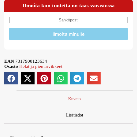
Ilmoita kun tuotetta on taas varastossa
Ilmoita minulle
EAN
7317900123634
Osasto
Helat ja pientarvikkeet
Kuvaus
Lisätiedot