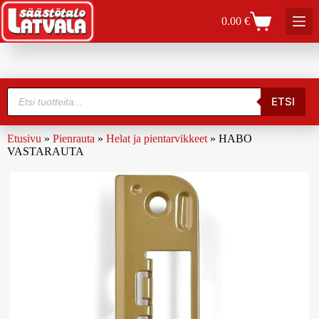
0.00
€
ETSI
Etusivu
»
Pienrauta
»
Helat ja pientarvikkeet
»
HABO
VASTARAUTA