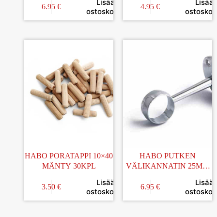
Lisää
Lisää
12KPL
6.95
€
4.95
€
ostoskoriin
ostoskori
HABO PORATAPPI 10×40
HABO PUTKEN
MÄNTY 30KPL
VÄLIKANNATIN 25MM
PUTKILLE
Lisää
Lisää
3.50
€
6.95
€
ostoskoriin
ostoskori