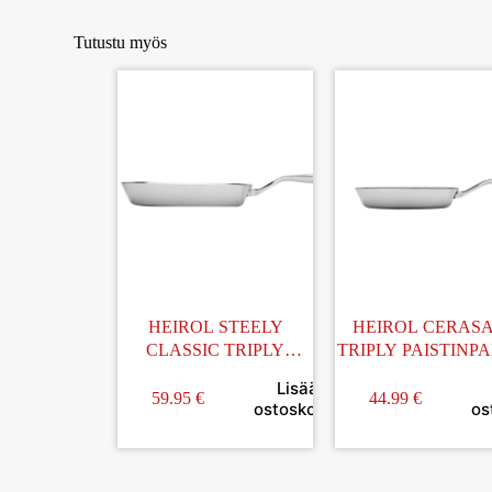
Tutustu myös
HEIROL STEELY
HEIROL CERAS
CLASSIC TRIPLY
TRIPLY PAISTINP
PAISTINPANNU 28CM
20CM
Lisää
59.95
€
44.99
€
ostoskoriin
os