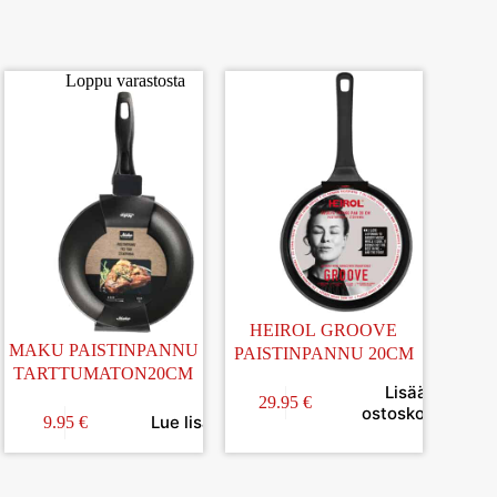
Loppu varastosta
HEIROL GROOVE
MAKU PAISTINPANNU
PAISTINPANNU 20CM
TARTTUMATON20CM
Lisää
29.95
€
ostoskoriin
ä
Lue lisää
9.95
€