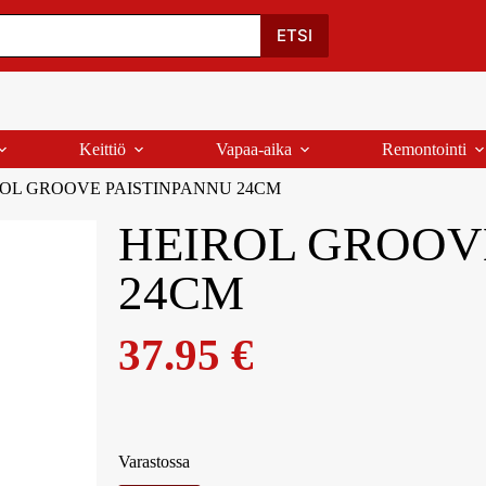
Oma Tili
Ostoskori
Yhteystiedot
Palaute
ETSI
Keittiö
Vapaa-aika
Remontointi
OL GROOVE PAISTINPANNU 24CM
HEIROL GROOV
24CM
37.95
€
Varastossa