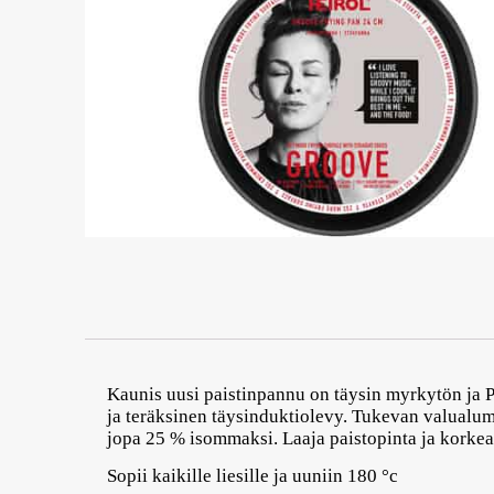
Kaunis uusi paistinpannu on täysin myrkytön ja
ja teräksinen täysinduktiolevy. Tukevan valualum
jopa 25 % isommaksi. Laaja paistopinta ja korke
Sopii kaikille liesille ja uuniin 180 °c