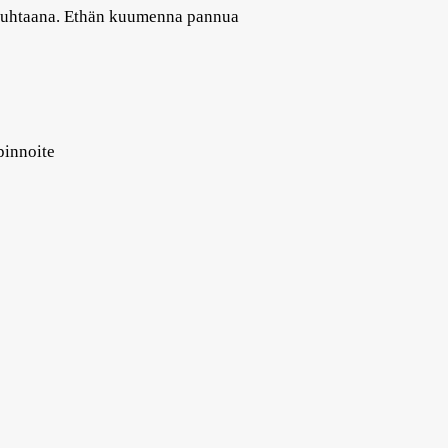
ä puhtaana. Ethän kuumenna pannua
pinnoite