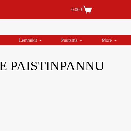
Tilaus- ja toimitusehdot
Tilauksen peruutus
0.00
€
Lemmikit
Puutarha
More
E PAISTINPANNU