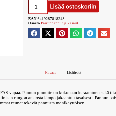
Lisää ostoskoriin
EAN
6419287818248
Osasto
Paistinpannut ja kasarit
Kuvaus
Lisätiedot
 PFAS-vapaa. Pannun pinnoite on kokonaan keraaminen sekä tit
iinisen rungon ansiosta lämpö jakaantuu tasaisesti. Pannun pais
ammat reunat tekevät pannusta monikäyttöisen.