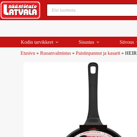
Kodin tarvikkeet
Sisustus
Siivous
Etusivu
»
Ruoanvalmistus
»
Paistinpannut ja kasarit
»
HEIR