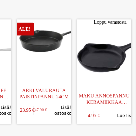
Loppu varastosta
AFE
ARKI VALURAUTA
MAKU ANNOSPANNU
ANNU
PAISTINPANNU 24CM
KERAMIIKKAA
Lisää
Lisää
PYÖREÄ
23.95
€
47.90
€
toskoriin
ostoskoriin
Lue lisä
4.95
€