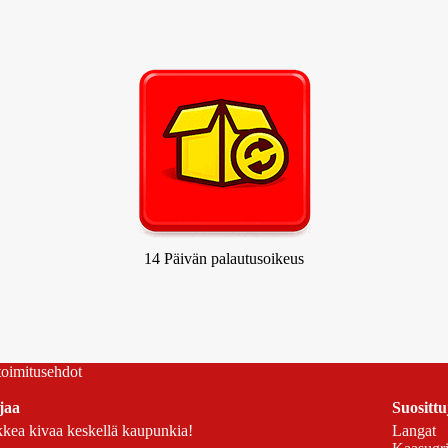
14 Päivän palautusoikeus
 toimitusehdot
jaa
Suosittu
kea kivaa keskellä kaupunkia!
Langat