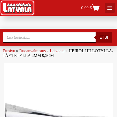
0.00
€
ETSI
Etusivu
»
Ruoanvalmistus
»
Leivonta
»
HEIROL HILLOTYLLA-
TÄYTETYLLA 4MM 9,5CM