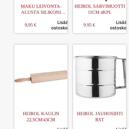
MAKU LEIVONTA-
HEIROL SARVIMUOTTI
ALUSTA SILIKONI
11CM 4KPL
60x40CM
Lisää
Lisää
9.95
€
9.95
€
ostoskoriin
ostoskori
HEIROL KAULIN
HEIROL JAUHOSIHTI
22,5CM/43CM
RST