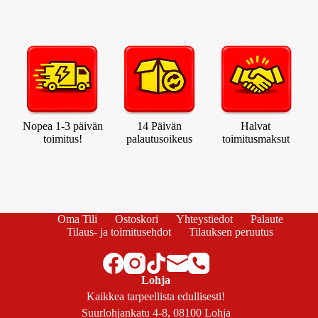
Nopea 1-3 päivän
14 Päivän
Halvat
toimitus!
palautusoikeus
toimitusmaksut
Oma Tili
Ostoskori
Yhteystiedot
Palaute
Tilaus- ja toimitusehdot
Tilauksen peruutus
Lohja
Kaikkea tarpeellista edullisesti!
Suurlohjankatu 4-8, 08100 Lohja