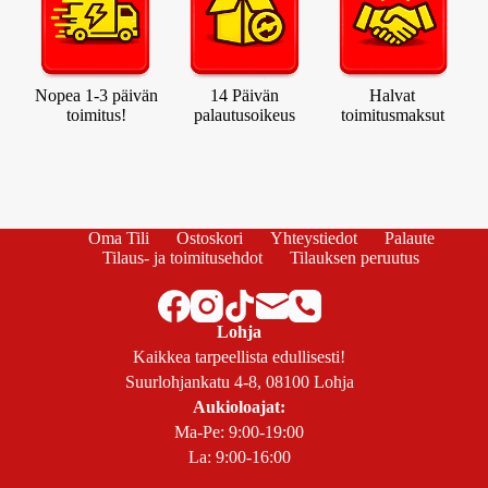
Nopea 1-3 päivän
14 Päivän
Halvat
toimitus!
palautusoikeus
toimitusmaksut
Oma Tili
Ostoskori
Yhteystiedot
Palaute
Tilaus- ja toimitusehdot
Tilauksen peruutus
Lohja
Kaikkea tarpeellista edullisesti!
Suurlohjankatu 4-8, 08100 Lohja
Aukioloajat:
Ma-Pe: 9:00-19:00
La: 9:00-16:00