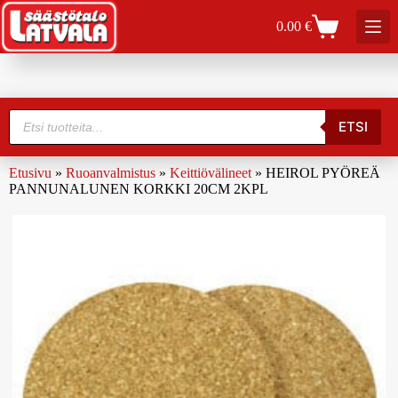
0.00
€
ETSI
Etusivu
»
Ruoanvalmistus
»
Keittiövälineet
»
HEIROL PYÖREÄ
PANNUNALUNEN KORKKI 20CM 2KPL