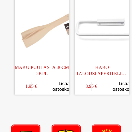
MAKU PUULASTA 30CM
HABO
2KPL
TALOUSPAPERITELINE
ALUMIINI VALKOINEN
Lisää
Lisää
1.95
€
8.95
€
ostoskoriin
ostoskori