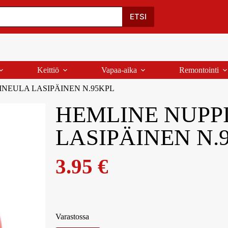
Oma Tili
Ostoskori
Yhteystiedot
Palaute
ETSI
Keittiö
Vapaa-aika
Remontointi
NEULA LASIPÄINEN N.95KPL
HEMLINE NUPP
LASIPÄINEN N.
3.95
€
Varastossa