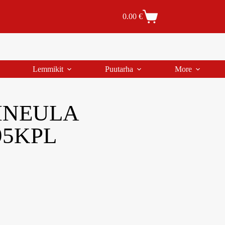
Tilaus- ja toimitusehdot
Tilauksen peruutus
0.00
€
Lemmikit
Puutarha
More
INEULA
95KPL