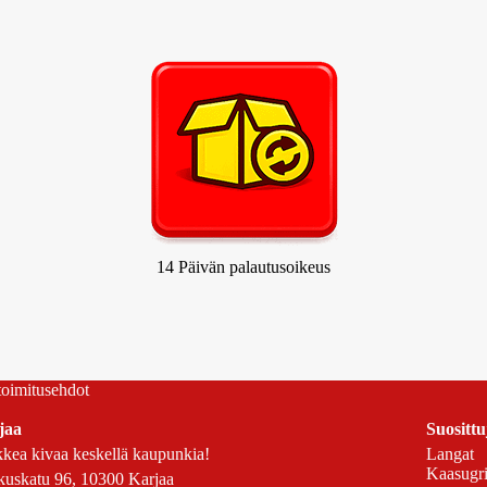
14 Päivän palautusoikeus
 toimitusehdot
jaa
Suosittu
kea kivaa keskellä kaupunkia!
Langat
Kaasugril
uskatu 96, 10300 Karjaa