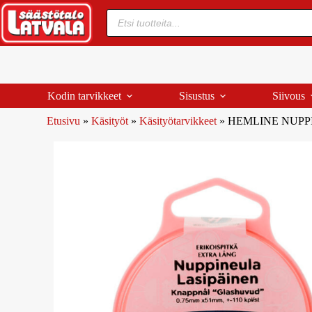
Kodin tarvikkeet
Sisustus
Siivous
Etusivu
»
Käsityöt
»
Käsityötarvikkeet
»
HEMLINE NUPPI