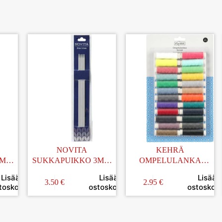
NOVITA
KEHRÄ
5MM
SUKKAPUIKKO 3MM
OMPELULANKA
20CM
24MMx50M 24KPL
Lisää
Lisää
Lisää
3.50
€
2.95
€
toskoriin
ostoskoriin
ostoskori