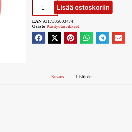
Lisää ostoskoriin
EAN
9317385003474
Osasto
Käsityötarvikkeet
Kuvaus
Lisätiedot