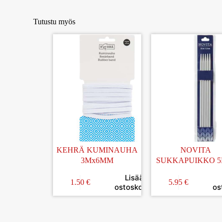
Tutustu myös
KEHRÄ KUMINAUHA
NOVITA
3Mx6MM
SUKKAPUIKKO 
20CM
Lisää
1.50
€
5.95
€
ostoskoriin
os