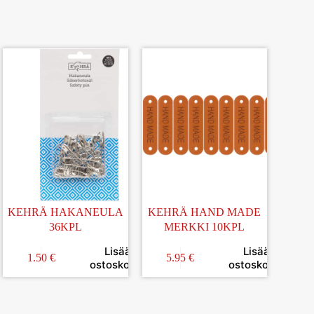
KEHRÄ HAKANEULA
KEHRÄ HAND MADE
36KPL
MERKKI 10KPL
Lisää
Lisää
1.50
€
5.95
€
in
ostoskoriin
ostoskoriin