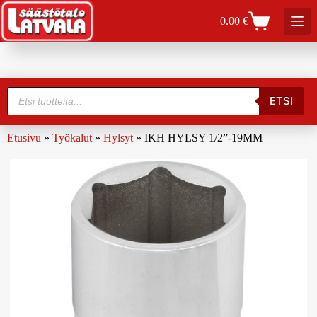
0.00
€
ETSI
Etusivu
»
Työkalut
»
Hylsyt
»
IKH HYLSY 1/2”-19MM