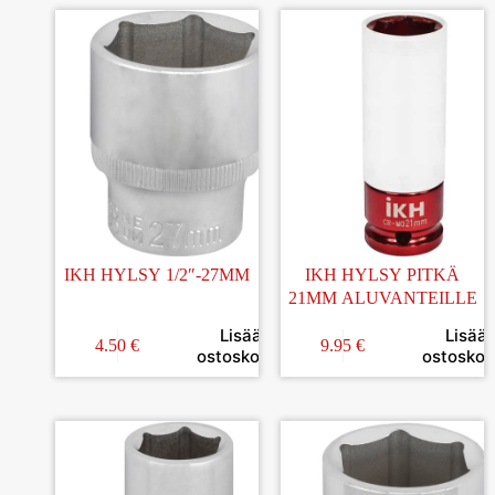
IKH HYLSY 1/2″-27MM
IKH HYLSY PITKÄ
21MM ALUVANTEILLE
Lisää
Lisää
4.50
€
9.95
€
ostoskoriin
ostoskori