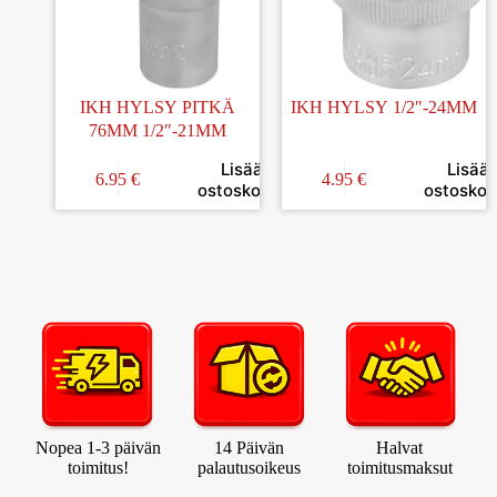
IKH HYLSY PITKÄ
IKH HYLSY 1/2″-24MM
76MM 1/2″-21MM
Lisää
Lisää
6.95
€
4.95
€
ostoskoriin
ostoskori
Nopea 1-3 päivän
14 Päivän
Halvat
toimitus!
palautusoikeus
toimitusmaksut