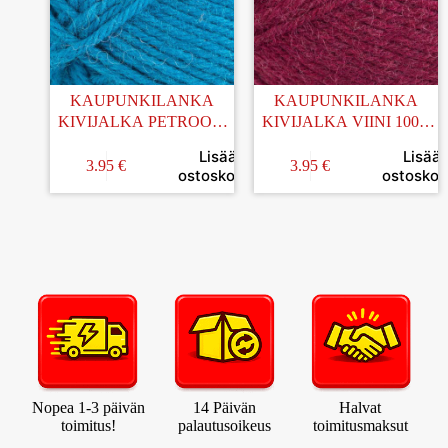
KAUPUNKILANKA
KAUPUNKILANKA
KIVIJALKA PETROOLI
KIVIJALKA VIINI 100G
100G (60)
(43)
Lisää
Lisää
3.95
€
3.95
€
ostoskoriin
ostoskori
Nopea 1-3 päivän
14 Päivän
Halvat
toimitus!
palautusoikeus
toimitusmaksut