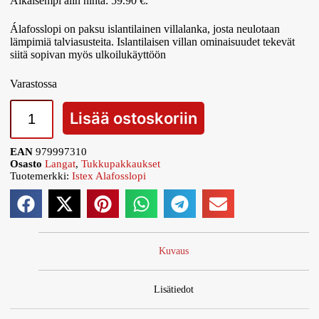
Aikaisempi alin hinta:
59.90
€
.
Álafosslopi on paksu islantilainen villalanka, josta neulotaan
lämpimiä talviasusteita. Islantilaisen villan ominaisuudet tekevät
siitä sopivan myös ulkoilukäyttöön
Varastossa
Lisää ostoskoriin
EAN
979997310
Osasto
Langat
,
Tukkupakkaukset
Tuotemerkki:
Istex Alafosslopi
Kuvaus
Lisätiedot