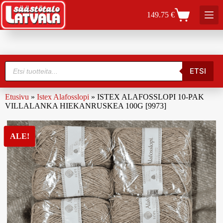
149.75
€
ETSI
Etusivu
»
Istex Alafosslopi
»
ISTEX ALAFOSSLOPI 10-PAK
VILLALANKA HIEKANRUSKEA 100G [9973]