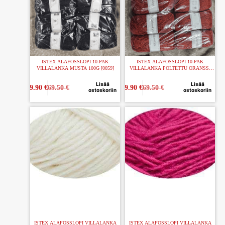
ISTEX ALAFOSSLOPI 10-PAK
ISTEX ALAFOSSLOPI 10-PAK
VILLALANKA MUSTA 100G [0059]
VILLALANKA POLTETTU ORANSSI
100G [1236]
Lisää
Lisää
59.90
€
69.50
€
59.90
€
69.50
€
ostoskoriin
ostoskoriin
ISTEX ALAFOSSLOPI VILLALANKA
ISTEX ALAFOSSLOPI VILLALANKA