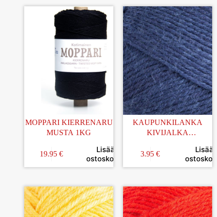
MOPPARI KIERRENARU
KAUPUNKILANKA
MUSTA 1KG
KIVIJALKA
TUMMANSININEN 100G
Lisää
Lisää
(51)
19.95
€
3.95
€
ostoskoriin
ostoskori