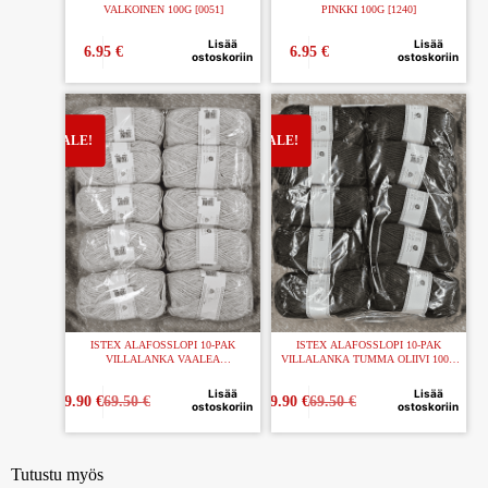
VALKOINEN 100G [0051]
PINKKI 100G [1240]
Lisää
Lisää
6.95
€
6.95
€
ostoskoriin
ostoskoriin
ISTEX ALAFOSSLOPI 10-PAK
ISTEX ALAFOSSLOPI 10-PAK
VILLALANKA VAALEA
VILLALANKA TUMMA OLIIVI 100G
TUHKANHARMAA 100G [0054]
[9987]
Lisää
Lisää
59.90
€
69.50
€
59.90
€
69.50
€
ostoskoriin
ostoskoriin
Tutustu myös