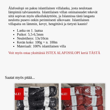
Álafosslopi on paksu islantilainen villalanka, josta neulotaan
lämpimiä talviasusteita. Islantilaisen villan ominaisuudet tekevät
siitä sopivan myös ulkoilukäyttöön, ja Islannissa tästä langasta
neulottu pusero onkin perinteisesti ulkovaate. Islantilainen
villapaita on lämmin, kevyt, hengittävä ja tietysti kaunis!
Lanka on 1. laatua
Puikot: 5,5-6,5mm
Neuletiheys: 13s/10cm
Kerän koko: 100g = n. 100m
Materiaali: 100% islantilainen villa
Voit myös ostaa yksittäisiä ISTEX ALAFOSSLOPI keriä TÄSTÄ
Álafosslopi on paksu islantilainen villalanka, josta neulotaan lämpimiä talviasusteita. Islantilaisen villan ominaisuudet tekevät siitä sopivan myös ulkoilukäyttöön
Saatat myös pitää...