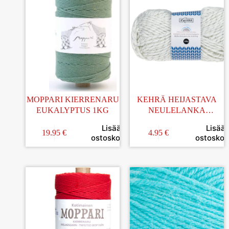
MOPPARI KIERRENARU
KEHRÄ HEIJASTAVA
EUKALYPTUS 1KG
NEULELANKA
VALKOINEN 100G
Lisää
Lisää
19.95
€
4.95
€
ostoskoriin
ostoskori