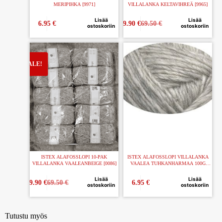
MERIPIHKA [9971]
VILLALANKA KELTAVIHREÄ [9965]
Lisää
Lisää
6.95
€
59.90
€
69.50
€
ostoskoriin
ostoskoriin
ISTEX ALAFOSSLOPI 10-PAK
ISTEX ALAFOSSLOPI VILLALANKA
VILLALANKA VAALEANBEIGE [0086]
VAALEA TUHKANHARMAA 100G
[0054]
Lisää
Lisää
59.90
€
69.50
€
6.95
€
ostoskoriin
ostoskoriin
Tutustu myös