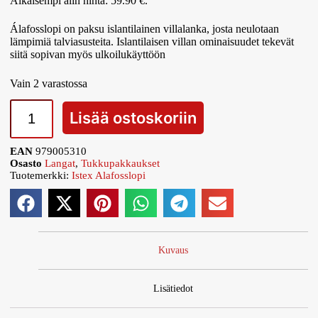
Aikaisempi alin hinta:
59.90
€
.
Álafosslopi on paksu islantilainen villalanka, josta neulotaan
lämpimiä talviasusteita. Islantilaisen villan ominaisuudet tekevät
siitä sopivan myös ulkoilukäyttöön
Vain 2 varastossa
Lisää ostoskoriin
EAN
979005310
Osasto
Langat
,
Tukkupakkaukset
Tuotemerkki:
Istex Alafosslopi
Kuvaus
Lisätiedot