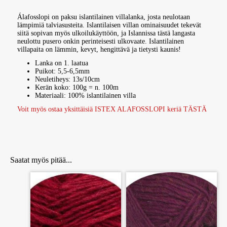
Álafosslopi on paksu islantilainen villalanka, josta neulotaan
lämpimiä talviasusteita. Islantilaisen villan ominaisuudet tekevät
siitä sopivan myös ulkoilukäyttöön, ja Islannissa tästä langasta
neulottu pusero onkin perinteisesti ulkovaate. Islantilainen
villapaita on lämmin, kevyt, hengittävä ja tietysti kaunis!
Lanka on 1. laatua
Puikot: 5,5-6,5mm
Neuletiheys: 13s/10cm
Kerän koko: 100g = n. 100m
Materiaali: 100% islantilainen villa
Voit myös ostaa yksittäisiä ISTEX ALAFOSSLOPI keriä TÄSTÄ
Álafosslopi on paksu islantilainen villalanka, josta neulotaan lämpimiä talviasusteita. Islantilaisen villan ominaisuudet tekevät siitä sopivan myös ulkoilukäyttöön
Saatat myös pitää...