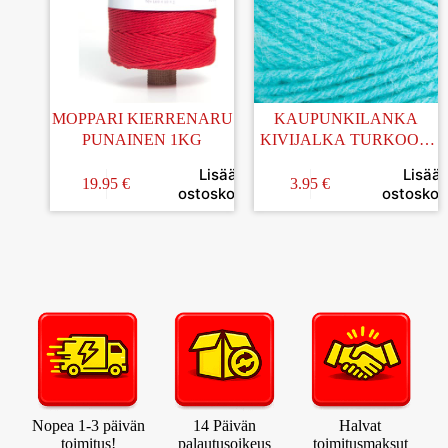
MOPPARI KIERRENARU
KAUPUNKILANKA
PUNAINEN 1KG
KIVIJALKA TURKOOSI
100G (52)
Lisää
Lisää
19.95
€
3.95
€
ostoskoriin
ostoskori
Nopea 1-3 päivän
14 Päivän
Halvat
toimitus!
palautusoikeus
toimitusmaksut