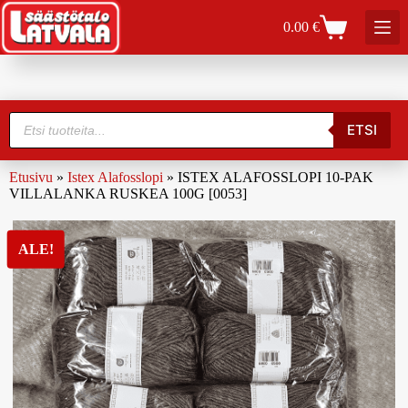
0.00
€
ETSI
Etusivu
»
Istex Alafosslopi
»
ISTEX ALAFOSSLOPI 10-PAK
VILLALANKA RUSKEA 100G [0053]