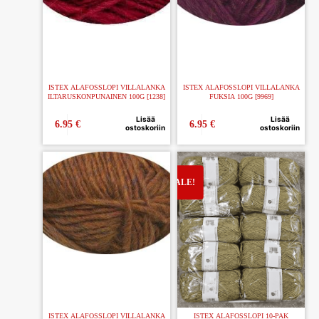
ISTEX ALAFOSSLOPI VILLALANKA
ISTEX ALAFOSSLOPI VILLALANKA
ILTARUSKONPUNAINEN 100G [1238]
FUKSIA 100G [9969]
Lisää
Lisää
6.95
€
6.95
€
ostoskoriin
ostoskoriin
ISTEX ALAFOSSLOPI VILLALANKA
ISTEX ALAFOSSLOPI 10-PAK