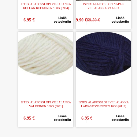
ISTEX ALAFOSSLOPI VILLALANKA
ISTEX ALAFOSSLOPI 10-PAK
KULLAN KELTAINEN 100G [9964]
VILLALANKA VAALEA
TUHKANHARMAA 100G [0054]
Lisää
Lisää
6.95
€
59.90
€
69.50
€
ostoskoriin
ostoskoriin
ISTEX ALAFOSSLOPI VILLALANKA
ISTEX ALAFOSSLOPI VILLALANKA
VALKOINEN 100G [0051]
LAIVASTONSININEN 100G [0118]
Lisää
Lisää
6.95
€
6.95
€
ostoskoriin
ostoskoriin