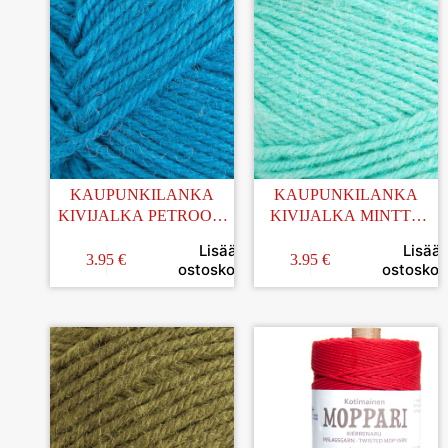
KAUPUNKILANKA
KAUPUNKILANKA
KIVIJALKA PETROOLI
KIVIJALKA MINTTU
100G (60)
100G (21)
Lisää
Lisää
3.95
€
3.95
€
ostoskoriin
ostoskori