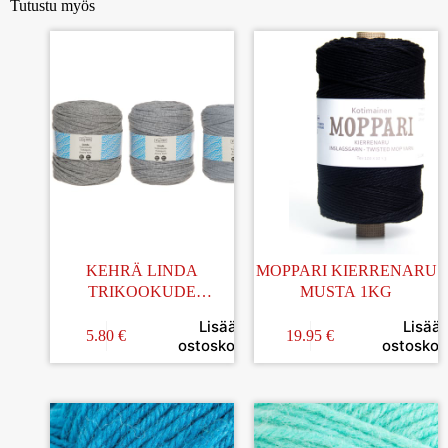
Tutustu myös
KEHRÄ LINDA
MOPPARI KIERRENARU
TRIKOOKUDE
MUSTA 1KG
HARMAA 500-800G
Lisää
Lisää
5.80
€
19.95
€
ostoskoriin
ostoskori