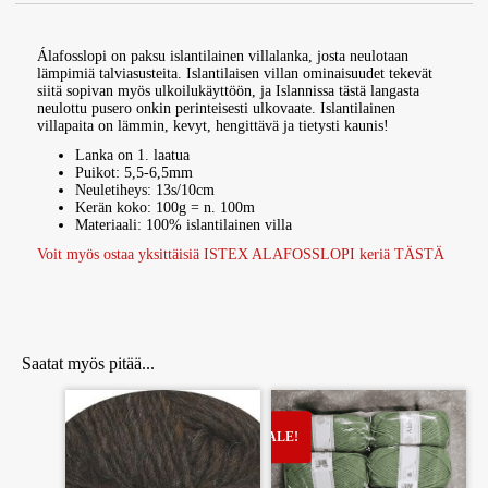
Álafosslopi on paksu islantilainen villalanka, josta neulotaan
lämpimiä talviasusteita. Islantilaisen villan ominaisuudet tekevät
siitä sopivan myös ulkoilukäyttöön, ja Islannissa tästä langasta
neulottu pusero onkin perinteisesti ulkovaate. Islantilainen
villapaita on lämmin, kevyt, hengittävä ja tietysti kaunis!
Lanka on 1. laatua
Puikot: 5,5-6,5mm
Neuletiheys: 13s/10cm
Kerän koko: 100g = n. 100m
Materiaali: 100% islantilainen villa
Voit myös ostaa yksittäisiä ISTEX ALAFOSSLOPI keriä TÄSTÄ
Álafosslopi on paksu islantilainen villalanka, josta neulotaan lämpimiä talviasusteita. Islantilaisen villan ominaisuudet tekevät siitä sopivan myös ulkoilukäyttöön
Saatat myös pitää...