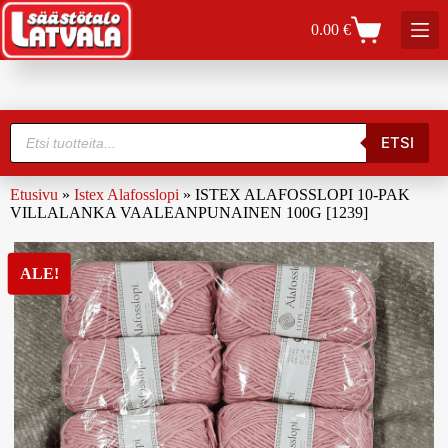
0.00
€
ETSI
Etusivu
»
Istex Alafosslopi
»
ISTEX ALAFOSSLOPI 10-PAK
VILLALANKA VAALEANPUNAINEN 100G [1239]