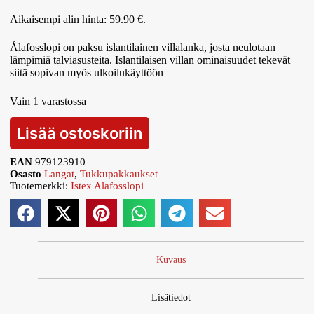
Aikaisempi alin hinta:
59.90
€
.
Álafosslopi on paksu islantilainen villalanka, josta neulotaan
lämpimiä talviasusteita. Islantilaisen villan ominaisuudet tekevät
siitä sopivan myös ulkoilukäyttöön
Vain 1 varastossa
Lisää ostoskoriin
EAN
979123910
Osasto
Langat
,
Tukkupakkaukset
Tuotemerkki:
Istex Alafosslopi
Kuvaus
Lisätiedot