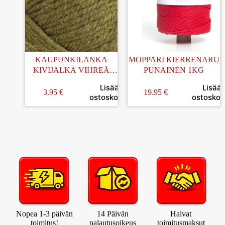
KAUPUNKILANKA
MOPPARI KIERRENARU
KIVIJALKA VIHREÄ
PUNAINEN 1KG
100G (20)
Lisää
Lisää
3.95
€
19.95
€
ostoskoriin
ostoskori
Nopea 1-3 päivän
14 Päivän
Halvat
toimitus!
palautusoikeus
toimitusmaksut