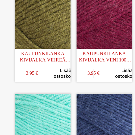
KAUPUNKILANKA
KAUPUNKILANKA
KIVIJALKA VIHREÄ
KIVIJALKA VIINI 100G
100G (20)
(43)
Lisää
Lisää
3.95
€
3.95
€
ostoskoriin
ostoskori