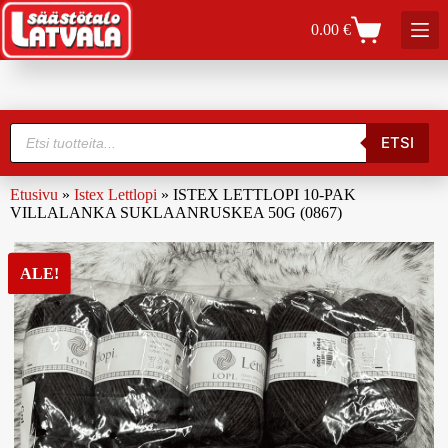
0.00
€
ETSI
Etusivu
»
Istex Lettlopi
»
ISTEX LETTLOPI 10-PAK
VILLALANKA SUKLAANRUSKEA 50G (0867)