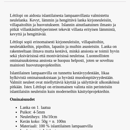
Léttlopi on aidosta islantilaisesta lampaanvillasta valmistettu
neulelanka. Kevyt, lämmin ja hengittävä lanka kirjoneuleisiin,
villapaitoihin ja huovutukseen. Islannin ainutlaatuinen ilmasto ja
pitkät villankäsittelyperinteet tekevät villasta erityisen lämmintä,
kevyttä ja hengittävää.
Léttlopi sopii erinomaisesti kirjoneuleisiin, villapaitoihin,
neuletakkeihin, pipoihin, lapasiin ja muihin asusteisiin. Lanka on
rakenteeltaan ilmava mutta kestävä, minkä ansiosta se toimii hyvin
sekä yksivärisissä että monivärisissä neuleissa. Luonnollisten
ominaisuuksiensa ansiosta se huopuu helposti, joten se soveltuu
mainiosti huovutusprojekteihin.
Islantilainen lampaanvilla on tunnettu kestävyydestään, likaa
hylkivistä ominaisuuksistaan ja hyvästä muodonpitävyydestään.
Valmiit neuleet ovat miellyttäviä käyttää ja säilyttävät ulkonäkönsä
pitkään. Istex Léttlopi on erinomainen valinta niin perinteisiin
islantilaisiin neuleisiin kuin moderneihin käsityöprojekteihin.
Ominaisuudet
Lanka on 1. laatua
Puikot: 4-5mm
Neuletiheys: 18s/10cm
Kerän koko: 50g = n. 100m
Materiaali: 100 % islantilainen lampaanvilla