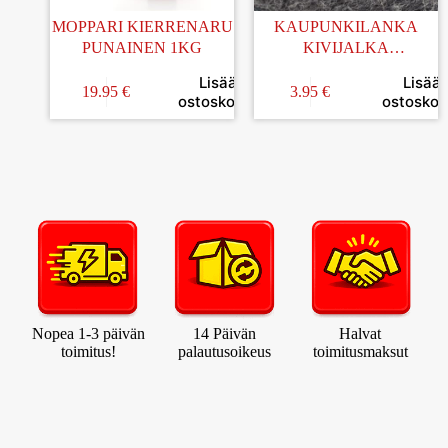
MOPPARI KIERRENARU
KAUPUNKILANKA
PUNAINEN 1KG
KIVIJALKA
TUMMANHARMAA
Lisää
Lisää
100G (95)
19.95
€
3.95
€
ostoskoriin
ostoskori
Nopea 1-3 päivän
14 Päivän
Halvat
toimitus!
palautusoikeus
toimitusmaksut