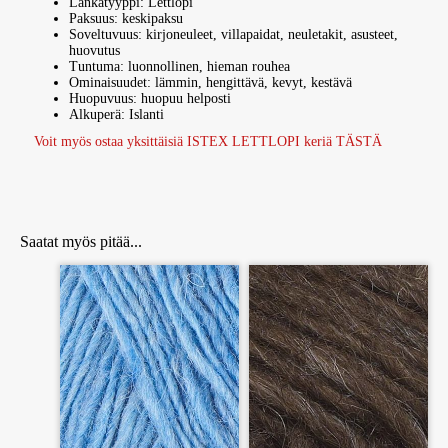
Lankatyyppi: Léttlopi
Paksuus: keskipaksu
Soveltuvuus: kirjoneuleet, villapaidat, neuletakit, asusteet,
huovutus
Tuntuma: luonnollinen, hieman rouhea
Ominaisuudet: lämmin, hengittävä, kevyt, kestävä
Huopuvuus: huopuu helposti
Alkuperä: Islanti
Voit myös ostaa yksittäisiä ISTEX LETTLOPI keriä TÄSTÄ
Léttlopi on aidosta islantilaisesta lampaanvillasta valmistettu neulelanka. Kevyt, lämmin ja hengittävä lanka kirjoneuleisiin, villapaitoihin ja huovutukseen.
Saatat myös pitää...