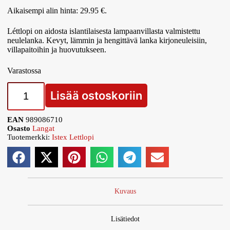
Aikaisempi alin hinta:
29.95
€
.
Léttlopi on aidosta islantilaisesta lampaanvillasta valmistettu
neulelanka. Kevyt, lämmin ja hengittävä lanka kirjoneuleisiin,
villapaitoihin ja huovutukseen.
Varastossa
Lisää ostoskoriin
EAN
989086710
Osasto
Langat
Tuotemerkki:
Istex Lettlopi
Kuvaus
Lisätiedot