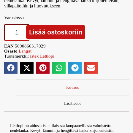
neulelanka. Kevyt, lämmin ja hengittävä lanka kirjoneuleisiin,
villapaitoihin ja huovutukseen.
Varastossa
Lisää ostoskoriin
EAN
5690866317029
Osasto
Langat
Tuotemerkki:
Istex Lettlopi
Kuvaus
Lisätiedot
Léttlopi on aidosta islantilaisesta lampaanvillasta valmistettu
neulelanka. Kevyt, lämmin ja hengittävä lanka kirjoneuleisiin,