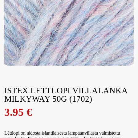
ISTEX LETTLOPI VILLALANKA
MILKYWAY 50G (1702)
3.95
€
Léttlopi on aidosta islantilaisesta lampaanvillasta valmistettu