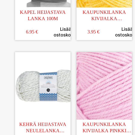
KAPEL HEIJASTAVA
KAUPUNKILANKA
LANKA 100M
KIVIJALKA
KIRKKAANKELTAINEN
Lisää
Lisää
100G (31)
6.95
€
3.95
€
ostoskoriin
ostoskori
KEHRÄ HEIJASTAVA
KAUPUNKILANKA
NEULELANKA
KIVIJALKA PINKKI