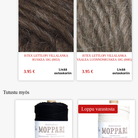
ISTEX LETTLOPI VILLALANKA
ISTEX LETTLOPI VILLALANKA
RUSKEA 50G (0053)
VAALEA LUONNONRUSKEA 50G (0085)
Lisää
Lisää
3.95
€
3.95
€
ostoskoriin
ostoskoriin
Tutustu myös
Loppu varastosta