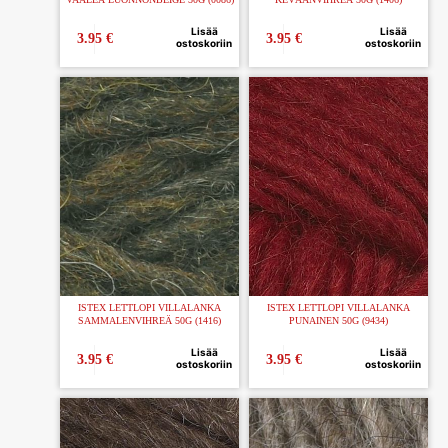
Lisää
Lisää
3.95
€
3.95
€
ostoskoriin
ostoskoriin
ISTEX LETTLOPI VILLALANKA
ISTEX LETTLOPI VILLALANKA
SAMMALENVIHREÄ 50G (1416)
PUNAINEN 50G (9434)
Lisää
Lisää
3.95
€
3.95
€
ostoskoriin
ostoskoriin