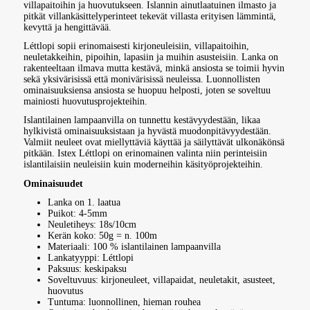
villapaitoihin ja huovutukseen. Islannin ainutlaatuinen ilmasto ja
pitkät villankäsittelyperinteet tekevät villasta erityisen lämmintä,
kevyttä ja hengittävää.
Léttlopi sopii erinomaisesti kirjoneuleisiin, villapaitoihin,
neuletakkeihin, pipoihin, lapasiin ja muihin asusteisiin. Lanka on
rakenteeltaan ilmava mutta kestävä, minkä ansiosta se toimii hyvin
sekä yksivärisissä että monivärisissä neuleissa. Luonnollisten
ominaisuuksiensa ansiosta se huopuu helposti, joten se soveltuu
mainiosti huovutusprojekteihin.
Islantilainen lampaanvilla on tunnettu kestävyydestään, likaa
hylkivistä ominaisuuksistaan ja hyvästä muodonpitävyydestään.
Valmiit neuleet ovat miellyttäviä käyttää ja säilyttävät ulkonäkönsä
pitkään. Istex Léttlopi on erinomainen valinta niin perinteisiin
islantilaisiin neuleisiin kuin moderneihin käsityöprojekteihin.
Ominaisuudet
Lanka on 1. laatua
Puikot: 4-5mm
Neuletiheys: 18s/10cm
Kerän koko: 50g = n. 100m
Materiaali: 100 % islantilainen lampaanvilla
Lankatyyppi: Léttlopi
Paksuus: keskipaksu
Soveltuvuus: kirjoneuleet, villapaidat, neuletakit, asusteet,
huovutus
Tuntuma: luonnollinen, hieman rouhea