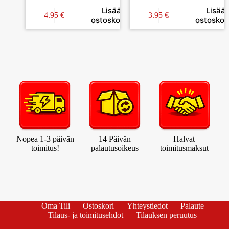
VALKOINEN 100G
100G (40)
Lisää
Lisää
4.95
€
3.95
€
ostoskoriin
ostoskori
Nopea 1-3 päivän
14 Päivän
Halvat
toimitus!
palautusoikeus
toimitusmaksut
Oma Tili
Ostoskori
Yhteystiedot
Palaute
Tilaus- ja toimitusehdot
Tilauksen peruutus