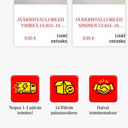
JÄÄKRISTALLI 80LED
JÄÄKRISTALLI 80LED
VIHREÄ ULKO- JA
SININEN ULKO- JA
SISÄVALOSARJA
SISÄKÄYTTÖÖN
Lisää
Lisää
9.95
€
9.95
€
ostoskoriin
ostoskori
Nopea 1-3 päivän
14 Päivän
Halvat
toimitus!
palautusoikeus
toimitusmaksut