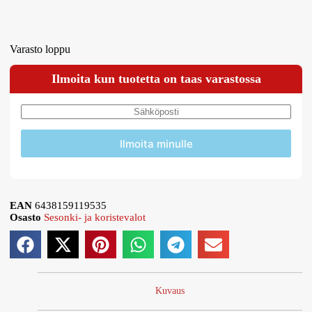
Varasto loppu
Ilmoita kun tuotetta on taas varastossa
Ilmoita minulle
EAN
6438159119535
Osasto
Sesonki- ja koristevalot
Kuvaus