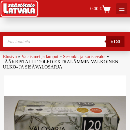
0.00
€
ETSI
Etusivu
»
Valaisimet ja lamput
»
Sesonki- ja koristevalot
»
JÄÄKRISTALLI 120LED EXTRALÄMMIN VALKOINEN
ULKO- JA SISÄVALOSARJA